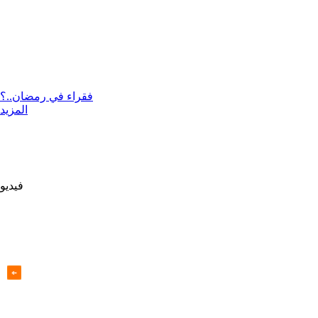
فقراء في رمضان..؟
المزيد
فيديو