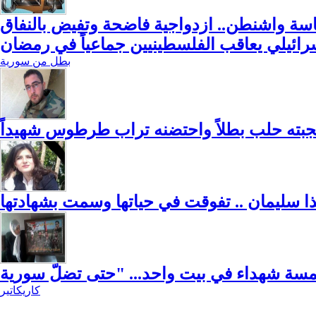
سة واشنطن.. ازدواجية فاضحة وتفيض بالنفاق
إسرائيلي يعاقب الفلسطينيين جماعياً في رمضان
بطل من سورية
أنجبته حلب بطلاً واحتضنه تراب طرطوس شهيداً
ا سليمان .. تفوقت في حياتها وسمت بشهادتها
كاريكاتير