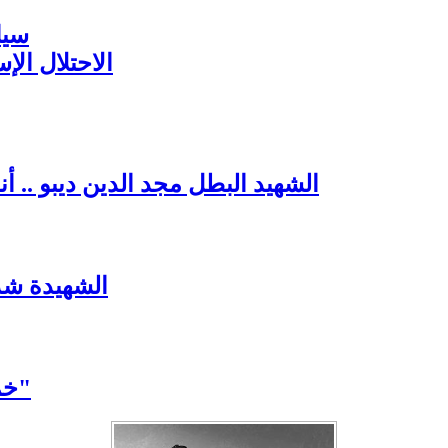
سيا
الاحتلال ال
الشهيد البطل مجد الدين ديبو .. 
الشهيدة شذ
خمسة شهداء في بيت واحد... "حتى تضلّ سورية"