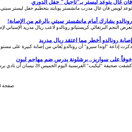
فان غال يتوعد ليستر بـ"تأجيل" حفل الدوري
توعد لويس فان غال مدرب مانشستر يونايتد بتحطيم حفل ليستر سيتي المنتظر على م
رونالدو يشارك أمام مانشستر سيتي بالرغم من الإصابة!
تعرض النجم البرتغالي كريستيانو رونالدو لاعب ريال مدريد الإسباني لإص
إصابة رونالدو أخطر مما اعتقد ريال مدريد
ذكرت إذاعة "اوندا سيرو" أن رونالدو يُعاني من إصابة كبيرة على مستوى ال
خوفاً على سواريز.. برشلونة يدرس ضم مهاجم ليون
كشفت صحيفة "ليكيب" الفرنسية اليوم الخميس 28 نيسان أن نادي برشلونة....
صفحة 3 من 28