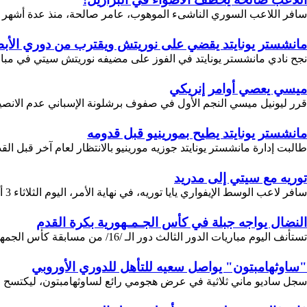
سافر اللاعب السوري الناشىء الموهوب، عامر صالحة، منذ عدة أشهر من م
مانشستر يونايتد يقضي على نوريتش ويقترب من دوري الأب
نجح نادي مانشستر يونايتد في الفوز على مضيفه نوريتش سيتي في مباراة الجولة ال36 من الدوري الإنجليزي الممتاز وانتهى اللقاء بفوز الشياطين الحمر بهدف مقابل لا شيء عن
ميسي يعصي أوامر إنريكي
قرر ليونيل ميسي النجم الأول في صفوف برشلونة الإسباني عدم الانصياع
مانشستر يونايتد يطيح بمورينيو قبل قدومه
طالبت إدارة مانشستر يونايتد جوزيه مورينيو بالانتظار لعام آخر قبل القد
توريه مع سيتي إلى مدريد
سافر لاعب الوسط الإيفواري يايا توريه، في نهاية الأمر، اليوم الثلاثاء 3 أيار، مع بعثة فريقه مانشستر سيتي إلى العاصمة الإسبانية لمواجهة ريال مدريد غداً الأربعاء في إياب نصف نهائي دوري الأبطال الأوروبي....
النضال يواجه جبلة في كأس الجـمـهورية بكرة القدم
تستأنف اليوم مباريات الدور الثالث دور الـ /16/ من مسابقة كأس الجمهورية في كرة القدم، التي يلتقي فيها النضال مع جبلة في ملعب حمص ...
"ساوثهامبتون" يواصل سعيه للتأهل للدوري الأوروبي
سجل ساديو ماني ثلاثية في عرض هجومي رائع لساوثهامبتون، ليكتسح ضيفه مانشستر سيتي 4-2، ويتركه في موقف ص