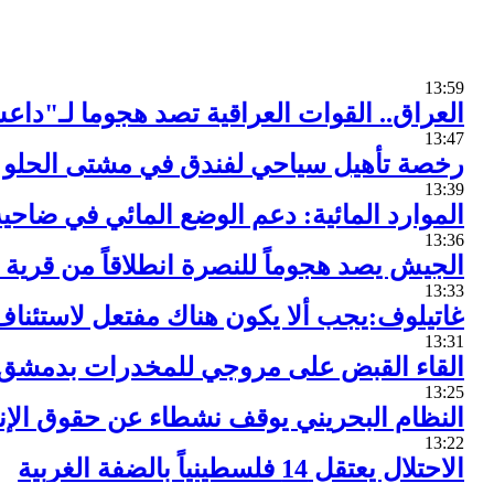
13:59
العراق.. القوات العراقية تصد هجوما لـ"دا
13:47
رخصة تأهيل سياحي لفندق في مشتى الحلو بكلفة 150 مليون لي
13:39
الموارد المائية: دعم الوضع المائي في ضاحي
13:36
الجيش يصد هجوماً للنصرة انطلاقاً من قرية 
13:33
غاتيلوف:يجب ألا يكون هناك مفتعل لاستئنا
13:31
القاء القبض على مروجي للمخدرات بدمشق
13:25
النظام البحريني يوقف نشطاء عن حقوق الإن
13:22
الاحتلال يعتقل 14 فلسطينياً بالضفة الغربية
12:38