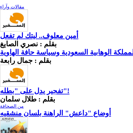
مقالات وآراء
أمين معلوف.. ليتك لم تفعل
بقلم : نصري الصايغ
لمملكة الوهابية السعودية وسياسة حافة الهاوية
بقلم : جمال رابعة
تفجير يدل على "بطله"!
بقلم : طلال سلمان
من الصحافة
أوضاع "داعش" الراهنة بلسان منشقيه