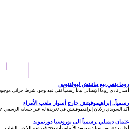
الرئيسية
أخ
اتصل بنا
روما ينفي بيع بيانيتش ليوفنتوس
أصدر نادي روما الإيطالي بياناً رسمياً نفى فيه وجود شرط جزائي موجود 
رسمياً.. إبراهيموفيتش خارج أسوار ملعب الأمراء
أكد السويدي زلاتان إبراهيموفيتش في تغريدة له عبر حسابه الرسمي على
عثمان ديمبلي..رسمياً الى بوروسيا دورتموند
أعلن نادي بوروسيا دورتموند الألماني أنه نجح في ضم اللاعب الشاب....