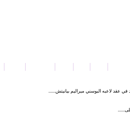
بار سورية
عربي
دولي
محلي
ثقافة و فنون
منوعات
في عقد لاعبه البوسني ميراليم بيانيتش......
......