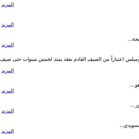
المزيد
المزيد
جة...
المزيد
تغالي الشاب ريناتو سانشيز 18 عام وقائد بوروسيا دورتموند ماتس هوميلس اعتباراً من الصيف القادم بعقد يمتد لخمس سنوات حتى صيف
المزيد
 ...
المزيد
المزيد
المزيد