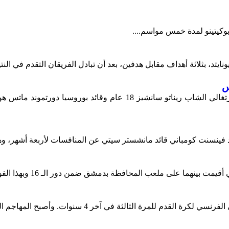
بوكيتينو لمدة خمس مواسم....
تد، بثلاثة أهداف مقابل هدفين، بعد أن تبادل الفريقان التقدم في النتي
س
أعلن نادي بايرن ميونيخ رسمياً عن التعاقد مع لاعب بنفيكا الدولي البر
 فينسنت كومباني قائد مانشستر سيتي عن المنافسات لأربعة أشهر، وهو
مرة الثالثة في آخر 4 سنوات. وأصبح المهاجم السويدي...