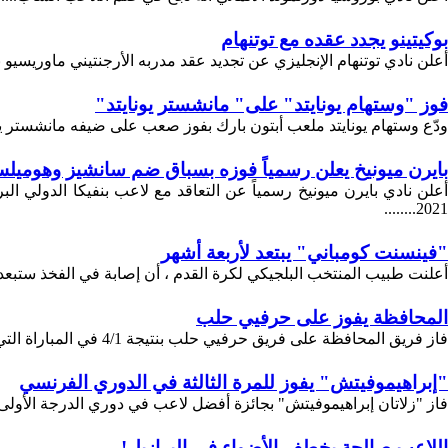
بوكيتينو يجدد عقده مع توتنهام
أعلن نادي توتنهام الإنجليزي عن تجديد عقد مدربه الأرجنتيني ماوريسيو 
فوز "وستهام يونايتد" على" مانشستر يونايتد"
ودّع وستهام يونايتد ملعب أبتون بارك بفوز صعب على ضيفه مانشستر يوناي
بايرن ميونيخ يعلن رسمياً فوزه بسباق ضم سانشيز وهوميل
2021........
"فينسنت كومباني" يبتعد لأربعة أشهر
أعلنت طبيب المنتخب البلجيكي لكرة القدم ، أن إصابة في الفخذ ستبعد
المحافظة يفوز على حرفيي حلب
فاز فريق المحافظة على فريق حرفيي حلب بنتيجة 4/1 في المباراة التي أقيمت بينهما على ملعب المحافظة بدمشق ضمن دور الـ 16 وبهذا الفوز ...
"إبراهيموفيتش" يفوز للمرة الثالثة في الدوري الفرنسي
فاز "زلاتان إبراهيموفيتش" بجائزة أفضل لاعب في دوري الدرجة الأولى الفرنسي لكرة القدم لل
اللاعب صالحة يخطف الأضواء في البرازيل!