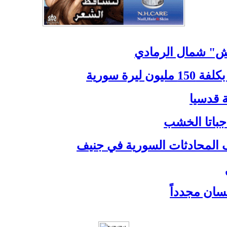
عش" شمال الرمادي
رة سورية
ة قدسيا
جباتا الخشب
ف المحادثات السورية في جنيف
سان مجدداً