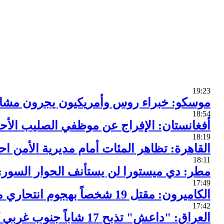
19:23
موسكو: خبراء روس وأمريكيون يجرون مشا
18:54
أفغانستان: الإفراج عن موظفي الصليب الأحم
18:19
القاهرة: تظاهر المئات أمام مديرية الأمن ا
18:11
مطر: دي ميستورا لن يستأنف الحوار السوري 
17:49
الكاميرون: مقتل 19 شخصاً بهجوم انتحاري مزدوج شمالي البلاد
17:42
العراق: "داعش" تذبح 17 شاباً جنوب غربي كركوك