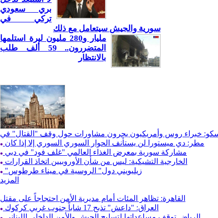
بري سعودي
تركي في
سورية والجيش سيتعامل مع ذلك
مليار و280 مليون ليرة استلمها
المتضررون.. 59 ألف طلب
بالانتظار
كو: خبراء روس وأمريكيون يجرون مشاورات حول وقف "القتال" في
مطر: دي ميستورا لن يستأنف الحوار السوري السوري إلا إذا كان
مشاركة سورية بمعرض الغذاء العالمي "غلف فود" في دبي
الخارجية التشيكية: ليس من شأن الأوروبيين اتخاذ القرارات
"زيليويني دول" الروسية في ميناء طرطوس
المزيد
القاهرة: تظاهر المئات أمام مديرية الأمن احتجاجاً على مقتل
العراق: "داعش" تذبح 17 شاباً جنوب غربي كركوك
الرياض توقف مساعداتها لتسليح الجيش والأمن الداخلي اللبناني