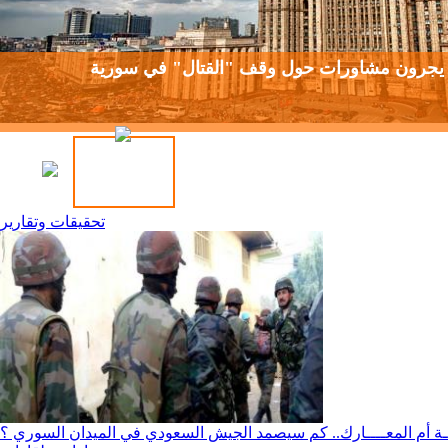
 يجرون مشاورات حول وقف "القتال" في سورية
تحقيقات وتقارير
ـــة أم المعــــارك.. كم سيصمد الجيش السعودي في الميدان السوري ؟