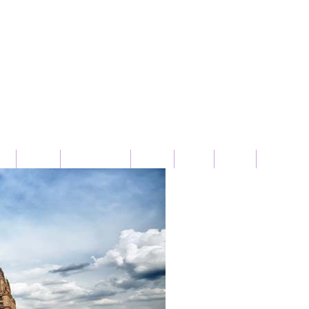
بار سورية
عربي
دولي
محلي
ثقافة و فنون
رياضة
من
صل بنا