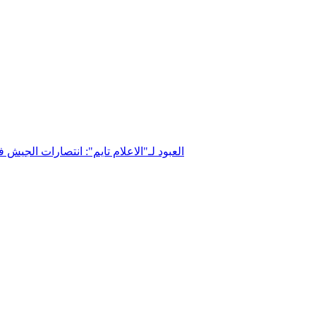
العبود لـ"الاعلام تايم": انتصارات الجي