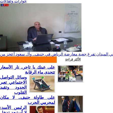
حوارات ولقاءات
ش في الميدان تفرغ جعبة معارضة الرياض في جنيف.. وآل سعود أعجز من
الأكثر قراءة
على عينك يا تاجر.. نار الأسعار
تتحدى ماء الرقابة
وسائل التواصل
الاجتماعي تعبر
الحدود وتقيد
القلوب
على طاولة جنيف.. لا مكان
لمجرمي الحرب
الرئيس الأسد:
لا أستبعد تدخل