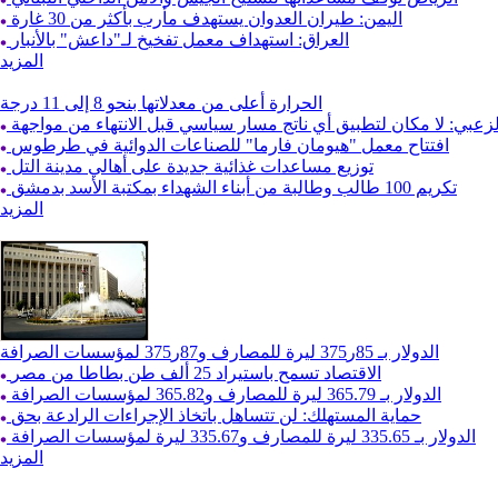
اليمن: طيران العدوان يستهدف مأرب بأكثر من 30 غارة
العراق: استهداف معمل تفخيخ لـ"داعش" بالأنبار
المزيد
الحرارة أعلى من معدلاتها بنحو 8 إلى 11 درجة
لزعبي: لا مكان لتطبيق أي ناتج مسار سياسي قبل الانتهاء من مواجهة
افتتاح معمل "هيومان فارما" للصناعات الدوائية في طرطوس
توزيع مساعدات غذائية جديدة على أهالي مدينة التل
تكريم 100 طالب وطالبة من أبناء الشهداء بمكتبة الأسد بدمشق
المزيد
الدولار بـ 85ر375 ليرة للمصارف و87ر375 لمؤسسات الصرافة
الاقتصاد تسمح باستيراد 25 ألف طن بطاطا من مصر
الدولار بـ 365.79 ليرة للمصارف و365.82 لمؤسسات الصرافة
حماية المستهلك: لن تتساهل باتخاذ الإجراءات الرادعة بحق
الدولار بـ 335.65 ليرة للمصارف و335.67 ليرة لمؤسسات الصرافة
المزيد