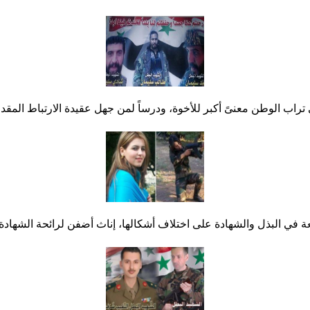
راب الوطن معنىً أكبر للأخوة، ودرساً لمن جهل عقيدة الارتباط المقد
 في البذل والشهادة على اختلاف أشكالها، إناث أضفن لرائحة الشهادة