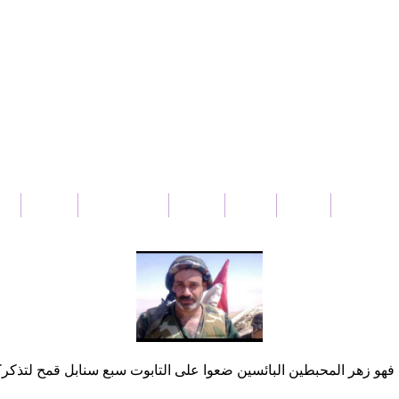
بار سورية
عربي
دولي
محلي
ثقافة و فنون
رياضة
من
صل بنا
هو زهر المحبطين البائسين ضعوا على التابوت سبع سنابل قمح لتذكرك