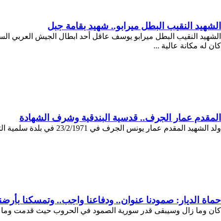
الشهيد النقيب البطل ميرابو.. شهيد بقامة جبل
الشهيد النقيب البطل ميرابو يوسف عاقل أحد ابطال الجيش العربي السو
كان له مكانة عالية ...
المقدم عمار الجرف.. قدسية البندقية وشرف الشهادة
ولد الشهيد المقدم عمار يونس الجرف في 23/2/1971 في بلدة سلمية التابعة لمحافظة حماة.. حصل على الثانوية العامة الفرع العلمي سنة 1987 والتحق ...
حماة الديار: صمودنا عنوان.. ودفاعنا واجب.. وتمسكنا بأر
كان وما زال وسيبقى قدر سورية الصمود في الحروب حيث قدمت وما زالت 