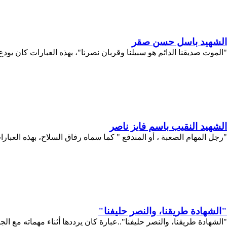
الشهيد باسل حسن صقر
"الموت صديقنا الدائم هو سبيلنا وقربان نصرنا"، بهذه العبارات كان يو
الشهيد النقيب باسم فايز ناصر
"رجل المهام الصعبة ، أو المندفع " كما سماه رفاق السلاح، بهذه العبارا
"الشهادة طريقنا، والنصر حليفنا"
"الشهادة طريقنا، والنصر حليفنا"..عبارة كان يرددها أثناء مهماته مع ا