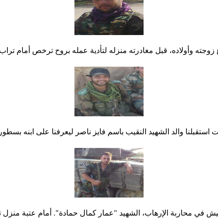
دع زوجته وأولاده، قبل مغادرته منزله لتأدية عمله بروح ترخص أمام تر
ت استقبلنا والد الشهيد النقيب باسم فايز ناصر ليعرفنا على ابنه بسطور.
لجيش في محاربة الإرهاب، الشهيد "عمار كمال حمادة". أمام عتبة منزل ت