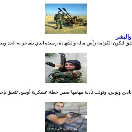
والبشر
ق لتكون الكرامة رأس ماله والشهادة رصيده الذي يتفاخر به الجد ويعتز ب
ة نادين ونوس، وتولت تأدية مهامها ضمن خطة عسكرية أوسع، تتعلق بإح