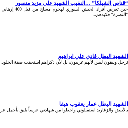
“قناص الشيلكا” …النقيب الشهيد علي مزيد منصور
حين تعرض أ
"النصرة" فكبدهم...
الشهيد البطل فادي علي ابراهيم
نرحل ويبقون ليس لأنهم غريبون، بل لأن ذكراهم استحقت صفة الخلود...
الشهيد البطل عمار يعقوب هيفا
بالأبيض والزغاريد استقبلوني واجعلوا من شهادتي عرساً يليق بأجمل 