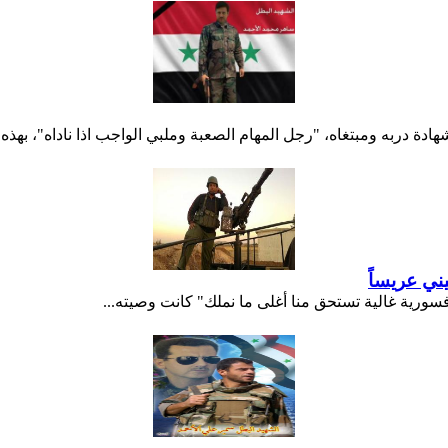
هادة دربه ومبتغاه، "رجل المهام الصعبة وملبي الواجب اذا ناداه"، بهذه 
ني عريساً
فسورية غالية تستحق منا أغلى ما نملك" كانت وصيته...