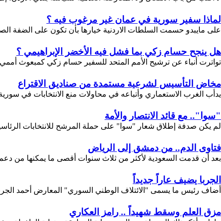
لماذا سفير سورية في عمان غير مرغوب فيه ؟
على مايبدو حسمت السلطات الاردنية خيارها بأن تكون على الضفة الصهيون
هل ينجح حسام زكي بما فشل فيه الأخضر الإبراهيمي ؟
تواترت أنباء عن ترشيح الأمم المتحد للسفير حسام زكي كمبعوث أممي إل
مخاض التأسيس لشرعية مستمدة من صناديق الاقتراع
يدأب الغرب الاستعماري وأتباعه في محاولات منع الانتخابات في سورية 
"سوا".. مع قائد الانتصار والأمة
لم يكن صدفة إطلاق شعار "سوا" على حملة المرشح للانتخابات الرئاسية 
فتاوى الدم.. من دمشق إلى الرياض
بعد أن قدمت السعودية لأكثر من ثلاث سنوات أقصى ما يمكنها من دعم
الجربا يضيف عاراً جديداً
أضاف رئيس ما يسمى "الائتلاف الوطني السوري" المعارض أحمد الجربا على
مزق العلم وسقط شهيداً .. رامز العكاري