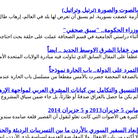
بالصوت والصورة (ترتيل وتراتيل)
أزمة عصفت بسورية، لم يسبق أن تعرض لها بلد في العالم، إرهاب طال ح
وزراء الحكومة.. "سبق صحفي"
أثناء دراستي الجامعية في قسم الصحافة عملت على حلقة بحث احتاجت م
من خفايا الشرق الاوسط الجديد .. ايضاً
عطفاً على المقال السابق الذي تناولت فيه مبادرة الولايات المتحدة الأمي
التمرد على الدولة.. باب الحارة نموذجاً
بالصدفة المحضة حضرت بالأمس مقطعاً من مسلسل باب الحارة عندما تك
التنسيق والتكامل بين كيانات المشرق العربي لمواجهة الإر
لم يكن ما حصل بالعراق صدفةً أو طارئاً، بل جاء ضمن سياق المشروع الأم
مابين 5 حزيران2013 و 5 حزيران 2014
كثيرة هي الأصوات التي كانت تعلو لتقول أن القصير قلعة صامدة ستدوخ
إبعاد السفير السوري بالأردن ما بين التسريبات الرديئة والح
لا أكتب من باب الانفعال ولا المعارضة العدمية لسياسة بلدي الأردن، إن