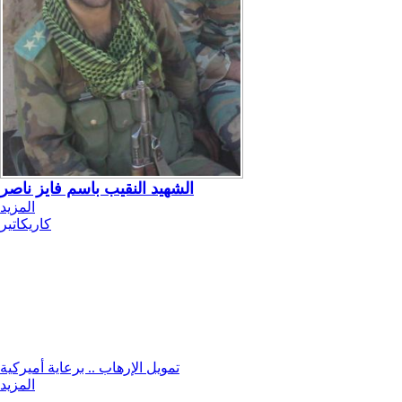
الشهيد النقيب باسم فايز ناصر
المزيد
كاريكاتير
تمويل الإرهاب .. برعاية أميركية
المزيد