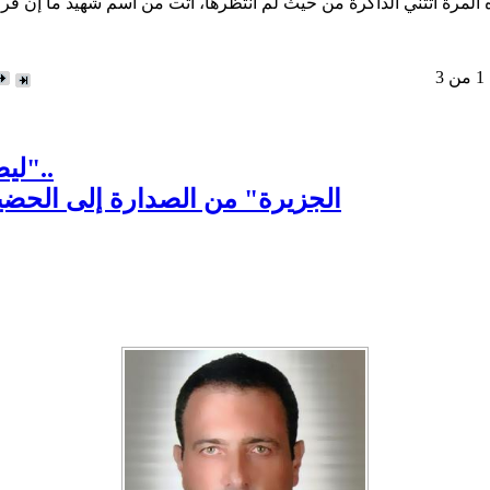
ذه المرة اتتني الذاكرة من حيث لم انتظرها، أتت من اسم شهيد ما إن قر
3
"ليصمت العنصريون .. فأفضال السوريين لا تنسى"..
"الجزيرة" من الصدارة إلى الحضي