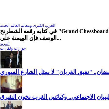
الحرب الكبرى ومعالم العالم الجديد
في كتابه رقعة الشطرنج "Grand Chessboard" وضع بريجنسكي خطة استراتيجية لتطويق روسيا والصين وضمان الهيمنة الأمريكية، وبهذا
الوصف فإن الهيمنة على...
المزيد
حوارات ولقاءات
ضان.. "نعيق الغربان" لا يمثل الشارع السوري
لبنيان الاجتماعي.. وكنائس الغرب تخون الشرق