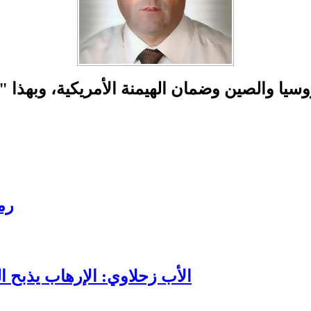
رم
الأب زحلاوي: الإرهاب يذبح ا