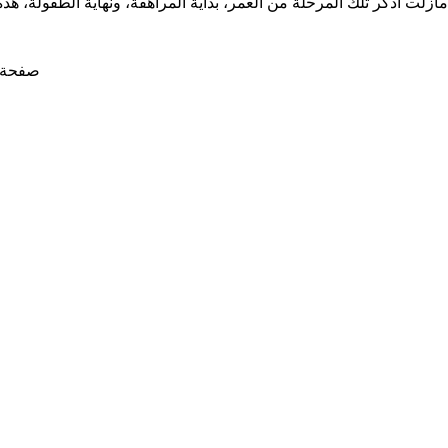
مازلت أذكر تلك المرحلة من العمر، بداية المراهقة، ونهاية الطفولة، ه
صفحة 1 من 