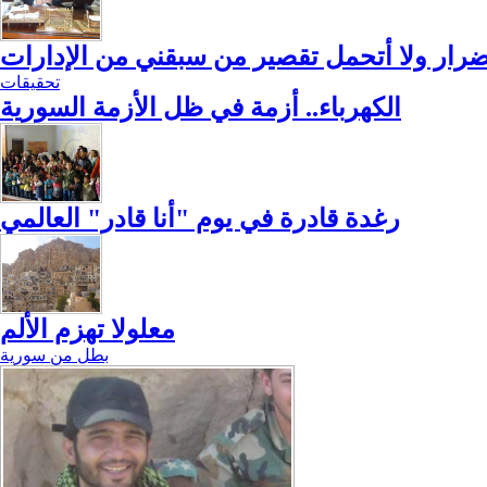
لأضرار ولا أتحمل تقصير من سبقني من الإدارات
تحقيقات
الكهرباء.. أزمة في ظل الأزمة السورية
رغدة قادرة في يوم "أنا قادر" العالمي
معلولا تهزم الألم
بطل من سورية