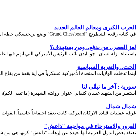
الحرب الكبرى ومعالم العالم الجديد
في كتابه رقعة الشطرنج "Grand Chessboard" وضع بريجنسكي خطة استراتيجية لتطويق روسيا والصين وضمان الهيمنة الأمريكية، وبهذا الوصف فإن الهيمنة على...
لغز العصر.. من يدفع.. ومن يستهدف؟
باستثناء "زلة لسان" جو بايدن نائب الرئيس الأميركي التي اتهم فيها عل
الحت.. والتعرية السياسية
أينما تدخلت الولايات المتحدة الأميركية عسكرياً في أية بقعة من بقاع 
سورية : آخر ما تبقّى لنا
أستعير من الشهيد غسان كنفاني عنوان روايته الشهيرة (ما تبقى لكم)، و
شمال شمال
غرفة عمليات قيادة الاركان التركية كانت تعقد اجتماعاً حاسماً، القوات
الغرور والاسترخاء في مواجهة "داعش"
تعتقد بعض الدول العربية أنها بعيدة عن إرهاب "داعش" كونها هي من شار