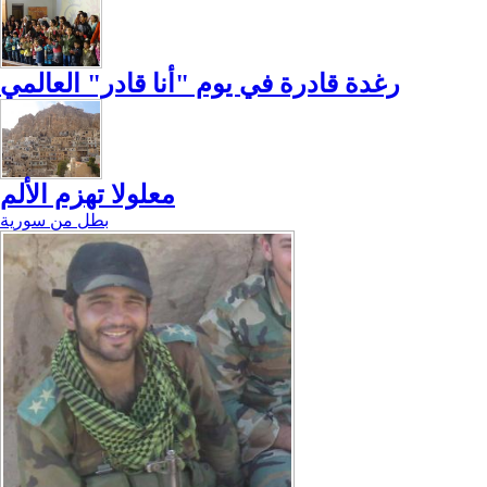
رغدة قادرة في يوم "أنا قادر" العالمي
معلولا تهزم الألم
بطل من سورية