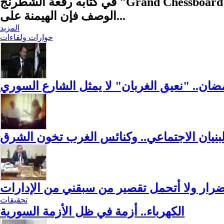
في كتابه رقعة الشطرنج "Grand Chessboard" وضع بريجنسكي خطة استراتيجية لتطويق روسيا والصين وضمان الهيمنة الأمريكية، وبهذا
الوصف فإن الهيمنة على...
المزيد
حوارات ولقاءات
ضان.. "نعيق الغربان" لا يمثل الشارع السوري
لبنيان الاجتماعي.. وكنائس الغرب تخون الشرق
لأضرار ولا أتحمل تقصير من سبقني من الإدارات
تحقيقات
الكهرباء.. أزمة في ظل الأزمة السورية