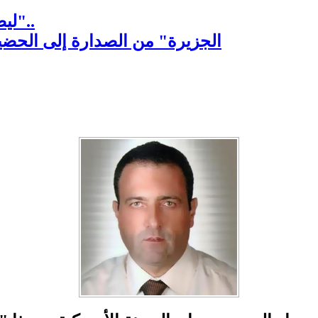
"ليصمت العنصريون .. فأفضال السوريين لا تنسى"..
"الجزيرة" من الصدارة إلى الحضي