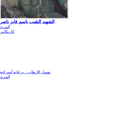
الشهيد النقيب باسم فايز ناصر
المزيد
كاريكاتير
تمويل الإرهاب .. برعاية أميركية
المزيد