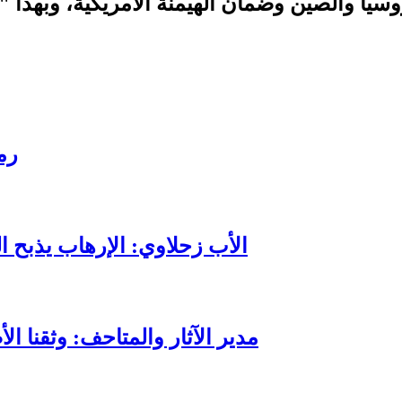
رم
الأب زحلاوي: الإرهاب يذبح ا
مدير الآثار والمتاحف: وثقنا ا