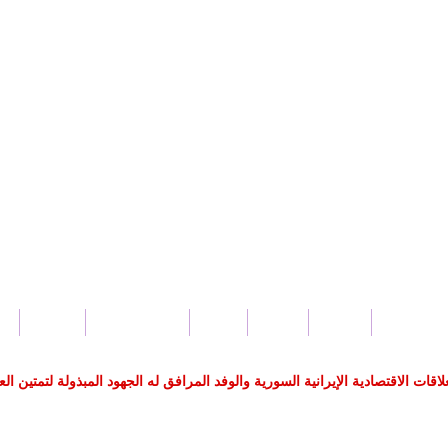
بار سورية
محلي
عربي
دولي
صحة و جمال
اقتصاد
س
 الاقتصادية الإيرانية السورية والوفد المرافق له الجهود المبذولة لتمتين العل
لد-