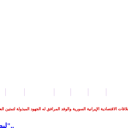
بار سورية
محلي
عربي
دولي
صحة و جمال
اقتصاد
س
 الاقتصادية الإيرانية السورية والوفد المرافق له الجهود المبذولة لتمتين العل
بلدين.
"ليصمت العنصريون .. فأفضال السوريين لا تنسى"..