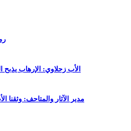
رم
الأب زحلاوي: الإرهاب يذبح ا
مدير الآثار والمتاحف: وثقنا ا