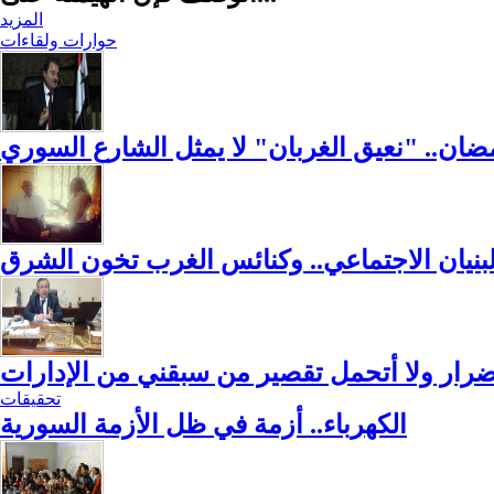
المزيد
حوارات ولقاءات
ضان.. "نعيق الغربان" لا يمثل الشارع السوري
لبنيان الاجتماعي.. وكنائس الغرب تخون الشرق
لأضرار ولا أتحمل تقصير من سبقني من الإدارات
تحقيقات
الكهرباء.. أزمة في ظل الأزمة السورية