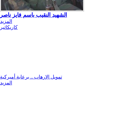
الشهيد النقيب باسم فايز ناصر
المزيد
كاريكاتير
تمويل الإرهاب .. برعاية أميركية
المزيد