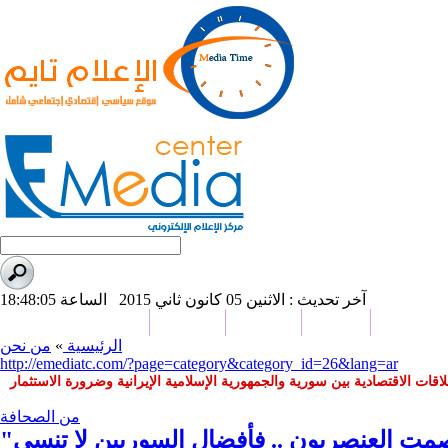
آخر تحديث : الاثنين 05 كانون ثاني 2015 الساعة 18:48:05
بورت تايم
صحافة
من نحن
اتصل بنا
دراسات وبحوث
الرئيسية
»
من نحن
http://emediatc.com/?page=category&category_id=26&lang=ar
اقات الاقتصادية بين سورية والجمهورية الإسلامية الإيرانية وضرورة الاستثمار
من الصحافة