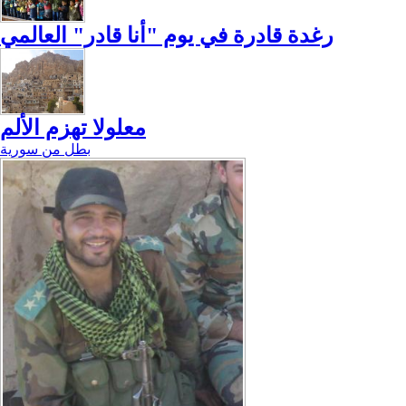
رغدة قادرة في يوم "أنا قادر" العالمي
معلولا تهزم الألم
بطل من سورية