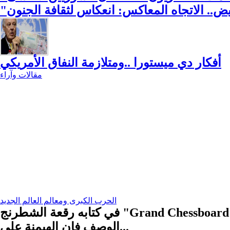
ض.. الاتجاه المعاكس: انعكاس لثقافة الجنون
أفكار دي ميستورا ..ومتلازمة النفاق الأمريكي
مقالات وآراء
الحرب الكبرى ومعالم العالم الجديد
في كتابه رقعة الشطرنج "Grand Chessboard" وضع بريجنسكي خطة استراتيجية لتطويق روسيا والصين وضمان الهيمنة الأمريكية، وبهذا
الوصف فإن الهيمنة على...