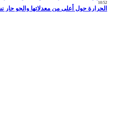
10:52
الحرارة حول أعلى من معدلاتها والجو حار نسب
10:46
الشهيد البطل مجد الدين ديبو .. أنجبته حلب
10:43
المملكة الوهابية السعودية وسياسة حافة الها
10:27
أوضاع "داعش" الراهنة بلسان منشقيه
10:27
العراق.. لماذا أعدم "داعش" 81 من عناصره؟
10:26
مجلس التعليم العالي يوافق على تسوية أوض
9:56
اليمن.. استهداف تجمعات لقوى العدوان بال
9:54
عناوين صحف دمشق ليوم الاثنين 13 حزيران 2016