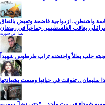
سة واشنطن.. ازدواجية فاضحة وتفيض بالنفاق
إسرائيلي يعاقب الفلسطينيين جماعياً في رمضان
بطل من سورية
أنجبته حلب بطلاً واحتضنه تراب طرطوس شهيداً
ا سليمان .. تفوقت في حياتها وسمت بشهادتها