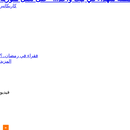
كاريكاتير
فقراء في رمضان..؟
المزيد
فيديو