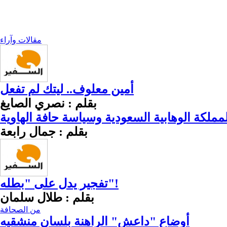
مقالات وآراء
أمين معلوف.. ليتك لم تفعل
بقلم : نصري الصايغ
لمملكة الوهابية السعودية وسياسة حافة الهاوية
بقلم : جمال رابعة
تفجير يدل على "بطله"!
بقلم : طلال سلمان
من الصحافة
أوضاع "داعش" الراهنة بلسان منشقيه