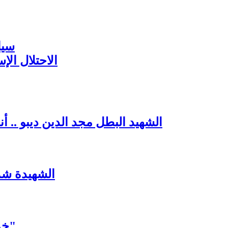
سيا
الاحتلال ال
الشهيد البطل مجد الدين ديبو .. 
الشهيدة شذ
خمسة شهداء في بيت واحد... "حتى تضلّ سورية"