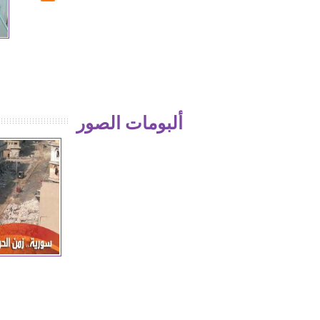
إما السحق أو لأ
فضيحة جيش الاسلام
ألبومات الصور