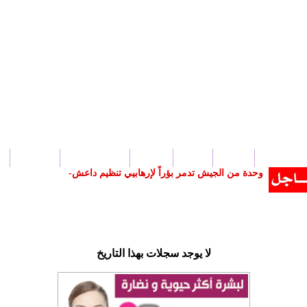
بار سورية
عربي
دولي
محلي
ثقافة و فنون
منوعات
وحدة من الجيش تدمر بؤراً لإرهابيي تنظيم داعش في عمليات مر_
لا يوجد سجلات بهذا التاريخ