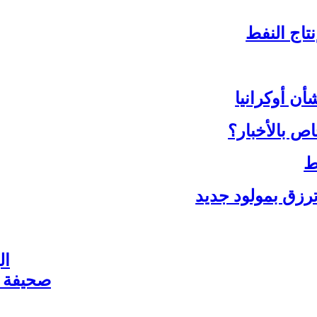
تاج النفط
 أوكرانيا
ص بالأخبار؟
ط
رزق بمولود جديد
ال
نزل بنس
صحيفة ص