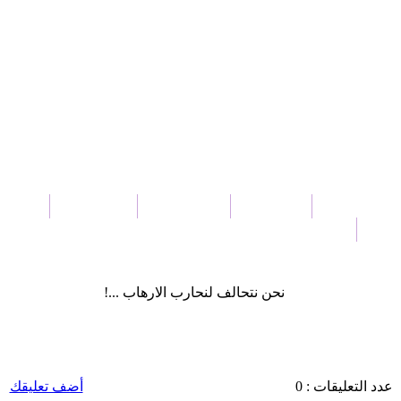
حدث السياسي
أحوال البلد
العالم العربي
نافذة عالمية
اقتصاد 
وعات
قضايا المواطنين
نحن نتحالف لنحارب الارهاب ...!
عدد التعليقات : 0
أضف تعليقك