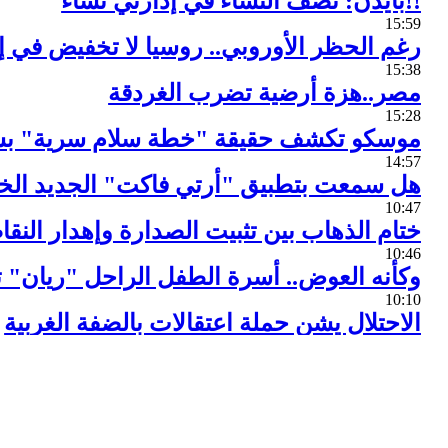
بايدن: نصف النساء في إدارتي نساء!!
15:59
رغم الحظر الأوروبي.. روسيا لا تخفيض في إن
15:38
مصر..هزة أرضية تضرب الغردقة
15:28
موسكو تكشف حقيقة "خطة سلام سرية" بشأن
14:57
هل سمعت بتطبيق "أرتي فاكت" الجديد الخا
10:47
ختام الذهاب بين تثبيت الصدارة وإهدار النقا
10:46
وكأنه العوض.. أسرة الطفل الراحل "ريان" ت
10:10
الاحتلال يشن حملة اعتقالات بالضفة الغربية
10:09
بعد ترامب وبايدن.. مكتب التحقيقات إلى م
10:07
الجيش البريطاني في حالة يرثى لها!
10:05