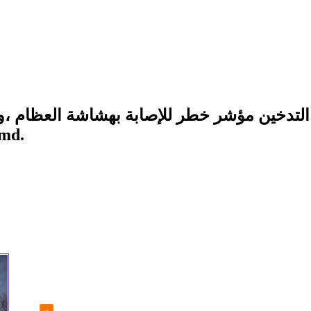
التدخين مؤشر خطر للإصابة بهشاشة العظام ،و
القلب وسرطان الرئة والمريء وأمراض ا