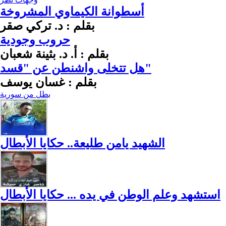
أسطوانة الكيماوي المشروخة
بقلم : د. تركي صقر
حروب وجودية
بقلم : أ. د. بثينة شعبان
هل تتخلى واشنطن عن "قسد"
بقلم : غسان يوسف
بطل من سورية
الشهيد يامن طليعة.. حكايا الأبطال
استشهد وعلم الوطن في يده ... حكايا الأبطال