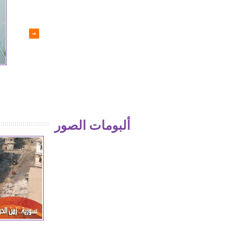
إما السحق أو لأ
فضيحة جيش الاسلام
ألبومات الصور