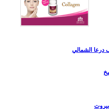
ف درعا الشمالي
يخ
 بيروت