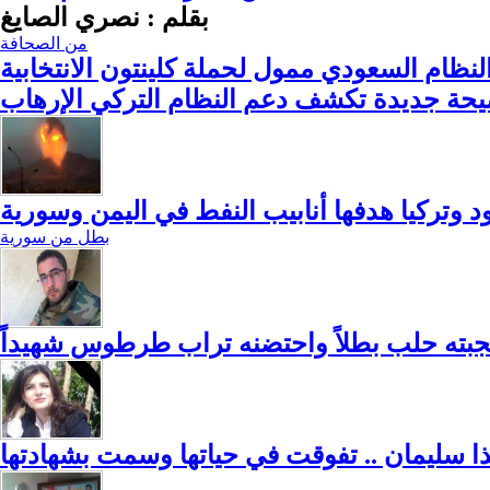
بقلم : نصري الصايغ
من الصحافة
النظام السعودي ممول لحملة كلينتون الانتخابية
حة جديدة تكشف دعم النظام التركي الإرهاب
وتركيا هدفها أنابيب النفط في اليمن وسورية
بطل من سورية
أنجبته حلب بطلاً واحتضنه تراب طرطوس شهيداً
ا سليمان .. تفوقت في حياتها وسمت بشهادتها