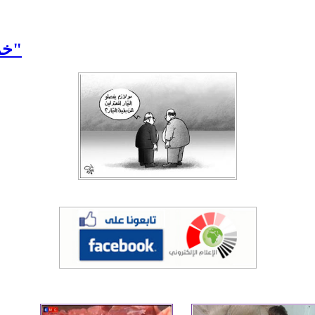
خمسة شهداء في بيت واحد... "حتى تضلّ سورية"