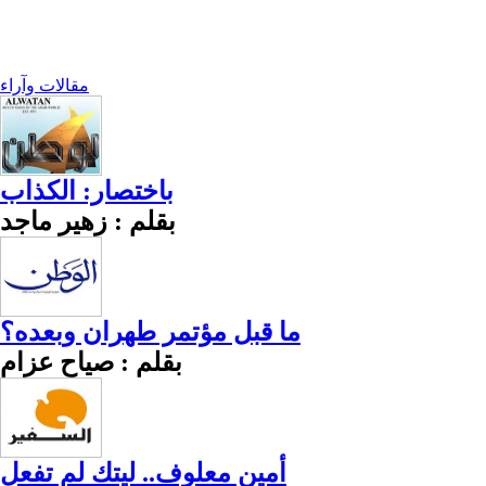
مقالات وآراء
باختصار: الكذاب
بقلم : زهير ماجد
ما قبل مؤتمر طهران وبعده؟
بقلم : صياح عزام
أمين معلوف.. ليتك لم تفعل