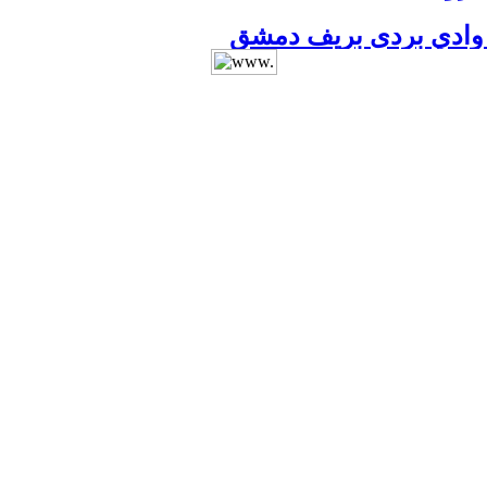
 مديرية المتون
الفلوجة
ور
لعراق
ريف السويداء