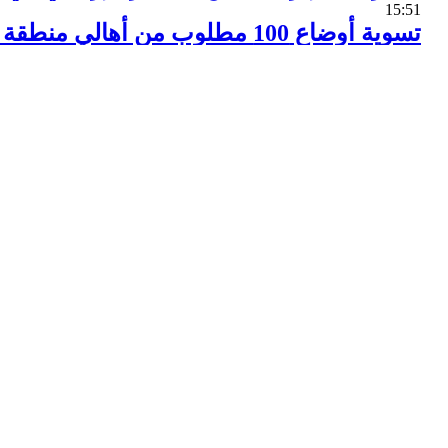
15:51
تسوية أوضاع 100 مطلوب من أهالي منطقة وادي بردى بريف دمشق
14:28
اليمن.. صد محاولة تقدم لقوى العدوان باتجاه
14:17
العراق.. القوات العراقية تتقدم باتجاه مدينة 
14:15
الجيش يتصدى لهجوم داعشي بمدينة دير الز
13:57
افتتاح معرض "رؤية .. تدمر بعد التحرير"
13:45
الناتو هو المسؤول عن الحروب في سورية وا
13:42
مصادرة أسلحة إسرائيلية الصنع للإرهابيين ب
13:36
تموين اللاذقية تضبط 400 كغ من اللحوم الفاسدة