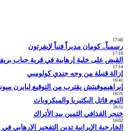
17:40
رسمياً.. كومان مديراً فنياً لإيفرتون
17:16
القبض على خلية إرهابية في قرية جباب بري
17:14
إزالة قنبلة من وجه جندي كولومبي
16:41
إبراهيموفيتش يقترب من التوقيع لبايرن ميون
16:31
الثوم قاتل البكتيريا والميكروبات
16:11
خنجر القذافي الثمين بيد الأتراك
16:02
الخارجية الإيرانية تدين التفجير الإرهابي في