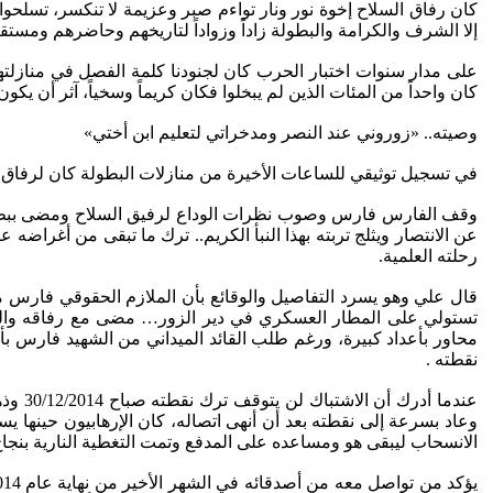
كان رفاق السلاح إخوة نور ونار تواءم صبر وعزيمة لا تنكسر، تسلحوا
إلا الشرف والكرامة والبطولة زاداً وزواداً لتاريخهم وحاضرهم ومستقب
على مدار سنوات اختبار الحرب كان لجنودنا كلمة الفصل في منازل
كان واحداً من المئات الذين لم يبخلوا فكان كريماً وسخياً، آثر أن يك
وصيته.. «زوروني عند النصر ومدخراتي لتعليم ابن أختي»
في تسجيل توثيقي للساعات الأخيرة من منازلات البطولة كان لرفاق 
وقف الفارس فارس وصوب نظرات الوداع لرفيق السلاح ومضى ببطء والب
عن الانتصار ويثلج تربته بهذا النبأ الكريم.. ترك ما تبقى من أغراض
رحلته العلمية.
نقطته .
عندما
وعاد بسرعة إلى نقطته بعد أن أنهى اتصاله، كان الإرهابيون حينها
الانسحاب ليبقى هو ومساعده على المدفع وتمت التغطية النارية بنجاح