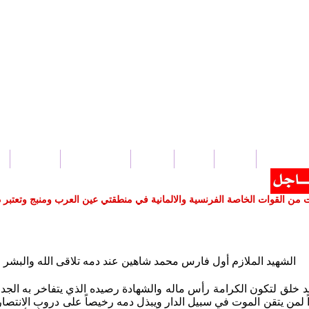
بار سورية
عربي
دولي
محلي
ثقافة و فنون
منوعات
 القوات الخاصة الفرنسية والالمانية في منطقتي عين العرب ومنبج وتعتبر ذلك ت
الشهيد الملازم أول فارس محمد شاهين عند دمه تلاقى الله والبشر
د خلق لتكون الكرامة رأس ماله والشهادة رصيده الذي يتفاخر به الجد وي
ً لمن يتقن الموت في سبيل الدار ويبذل دمه رخيصاً على دروب الانتصار م