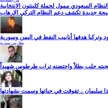
من الصحافة
النظام السعودي ممول لحملة كلينتون الانتخابية
حة جديدة تكشف دعم النظام التركي الإرهاب
وتركيا هدفها أنابيب النفط في اليمن وسورية
بطل من سورية
أنجبته حلب بطلاً واحتضنه تراب طرطوس شهيداً
ا سليمان .. تفوقت في حياتها وسمت بشهادتها