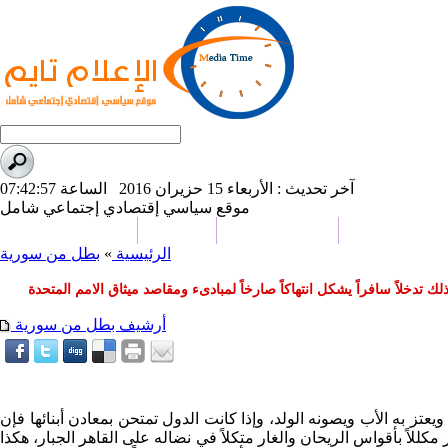
آخر تحديث : الأربعاء 15 حزيران 2016 الساعة 07:42:57
موقع سياسي إقتصادي إجتماعي شامل
علوم و تكنولوجيا
تحقيقات وتقارير
كاريكاتير
من نحن
الرئيسية
»
بطل من سورية
دخلاً سافراً يشكل انتهاكاً صارخاً لمبادىء ومقاصد ميثاق الامم المتحدة
أرشيف بطل من سورية
عتز به الأب ويصونه الولد، وإذا كانت الدول تمتحن بمعادن أبنائها فإن
كللاً بأقواس الريحان والغار متكلاً في نضاله على القاهر الجبار، هكذا