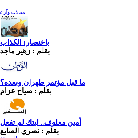
مقالات وآراء
باختصار: الكذاب
بقلم : زهير ماجد
ما قبل مؤتمر طهران وبعده؟
بقلم : صياح عزام
أمين معلوف.. ليتك لم تفعل
بقلم : نصري الصايغ