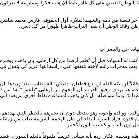
هذا الوطن العصي على كل غادر تأبط الإرهاب فكراً وممارسة لا يعرفون
آخر نقطة من دمه والشهيد الملازم أول الحقوقي فارس محمد شاهين
الوطن وقائد الوطن أن يبقى التراب طاهراً طهوراً من كل دنس .
ادة حق والنصر آتٍ.
تب له الشهادة قبل أن تُطهر أرضنا من كل إرهابي، بأن يذهب ويخبره
ن يهب مدخرات راتبه لأخته لتنفقها على دراسة ابنها عزيز كي يتفوق في
زم الحقوقي فارس محمد شاهين استعد في المساء البارد /29/12/2014 وهو ينفث بخار فمه قائلاً لزملائه القلة لن ندع قطعان "داعش" الشيطانية تنفذ تهديدها بأن
تستولي على المطار العسكري في دير الزور… مضى مع رفاقه والريح في ظهرهم والألسنة تتراقص لتدفئة الجسد، بينما الرؤوس مرفوعة، هنا يردف رفيق الدرب بأن الهجوم من إرهابي "داعش" نفذ من 3
محاور بأعداد كبيرة، ورغم طلب القائد الميداني من الشهيد فارس بأن يذهب ويستريح إلا أنه رفض فلم يترك نقطته التي تمركز فيها وبقي فيها 20 يوماً متواصلة، بل كان يذهب لمساعدة نقاط أخرى ثم يعود إلى
له الأخير مع أهله، تحدث مع والدته ووالده وإخوته وهو يضحك دون أن يخبرهم بالخطر الذي يهددهم،
عدم قدرة أفراد السرية البقاء في ظل الهجمة الشرسة طلب من زملائه
دل لون البدلة وتكتسب اللون الأحمر.
لقضاء رأس السنة في المنزل مع أهله ومحبيه، فكان رده بأنه سيأتي عريساً ملفوفاً بالعلم السوري، فعند