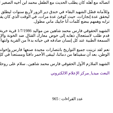
اتصاله مع أهله كان يطلب الحديث مع الطفل محمد ابن أخيه الصغير 
وللأمانة فضّل الشهيد البقاء في خندق دير الزور لأربع سنوات ليطل
ليحقق عدة إنجازات، حيث كوفئ عدة مرات، في الوقت الذي كان يقضي
ترابه وهمهم ببضع كلمات أنا جاييك ماني مطول.
الشهيد الحقوقي
قدم طلب لاستعجال ذهابه إلى خوض معارك القتال ضد الخونة والإرهاب
السمعة الطبية عند كل إنسان صادفه في حياته بدءاً من القرية وانتهاءً
نعم لقد تزينت جميع التواريخ بانتصارات مجيدة صنعها فارس وإخوانه
الوطن، بعد أن سقيناها من دمائنا، ليبقى الأحمر دافئاً ومستعداً في 
الشهيد الملازم الأول الحقوقي فارس محمد شاهين.. سلام على رو
البعث ميديا_مركز الإعلام الالكتروني
عدد القراءات : 965