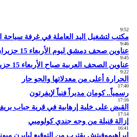
9:52
مكتب لتشغيل اليد العاملة في غرفة سياحة ا
9:46
عناوين صحف دمشق ليوم الأربعاء 15 حزيران 2016
9:45
عناوين الصحف العربية صباح الأربعاء 15 حزيران 2016
9:22
الحرارة أعلى من معدلاتها والجو حار
17:40
رسمياً.. كومان مديراً فنياً لإيفرتون
17:16
القبض على خلية إرهابية في قرية جباب بري
17:14
إزالة قنبلة من وجه جندي كولومبي
16:41
إبراهيموفيتش يقترب من التوقيع لبايرن ميون