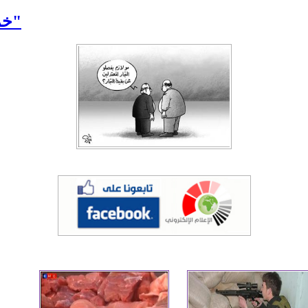
خمسة شهداء في بيت واحد... "حتى تضلّ سورية"