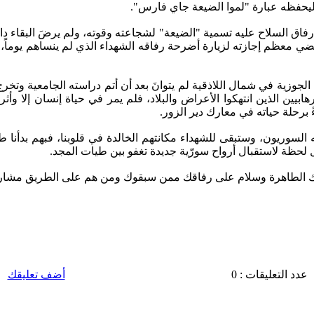
ليحفظه عبارة "لموا الضيعة جاي فارس".
ق رفاق السلاح عليه تسمية "الضيعة" لشجاعته وقوته، ولم يرضَ البقاء
 معظم إجازته لزيارة أضرحة رفاقه الشهداء الذي لم ينساهم يوماً،
 فارس محمد شاهين من مواليد 1/7/1986 قرية خربة الجوزية في شمال اللاذقية لم يتوانَ بعد أن 
يين الذين انتهكوا الأعراض والبلاد، فلم يمر في حياة إنسان إلا وأ
 برحلة حياته في معارك دير الزور.
 السوريون، وستبقى للشهداء مكانتهم الخالدة في قلوبنا، فبهم بدأنا 
كل لحظة لاستقبال أرواح سورّية جديدة تغفو بين طيات المجد.
حك الطاهرة وسلام على رفاقك ممن سبقوك ومن هم على الطريق مشاري
عدد التعليقات : 0
أضف تعليقك