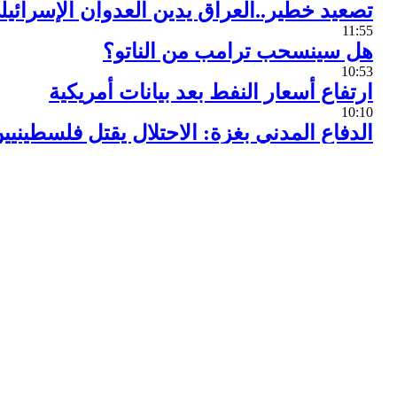
تصعيد خطير..العراق يدين العدوان الإسرائيل
11:55
هل سينسحب ترامب من الناتو؟
10:53
ارتفاع أسعار النفط بعد بيانات أمريكية
10:10
الدفاع المدني بغزة: الاحتلال يقتل فلسطينيي
9:44
أنطونوف :قمة واشنطن ودول الناتو تحضير 
9:08
أوروبا تستعد لحرب تجارية كبرى مع الصين
9:01
بايدن: أحرزنا تقدماً نحو اتفاق بشأن غزة
10:59
من هو بديل بايدن إذا قرر الانسحاب من سبا
10:02
من دون أسماء ومن دون شعوب
9:50
طوارئ قصوى في المستشفى الإندونيسي بعد 