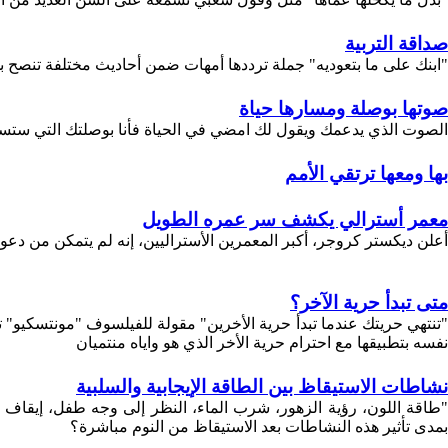
صداقة التربية
"ابنك على ما بتعوديه" جملة ترددها أمهات ضمن أحاديث مختلفة تنصح بها 
صوتها بوصلة ومسارها حياة
الصوت الذي يدعمك ويقول لك امضي في الحياة فأنا بوصلتك التي ستساع
بها ومعها ترتقي الأمم
معمر أسترالي يكشف سر عمره الطويل
أعلن ديكستر كروجر، أكبر المعمرين الأستراليين، إنه لم يتمكن من دعوة العديد من الضيوف للاحتفال بعيد ميلاده الـ 11
متى تبدأ حرية الآخر؟
"تنتهي حريتك عندما تبدأ حرية الأخرين" مقولة للفيلسوف "مونتسكيو" ت
نفسه بتطبيقها مع احترام حرية الأخر الذي هو واياه منتميان
نشاطات الاستيقاظ بين الطاقة الإيجابية والسلبية
"طاقة اللون، رؤية الزهور، شرب الماء، النظر إلى وجه طفل، إيقاف 
بمدى تأثير هذه النشاطات بعد الاستيقاظ من النوم مباشرة؟