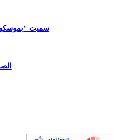
سميت "بموسكو ا
الصح