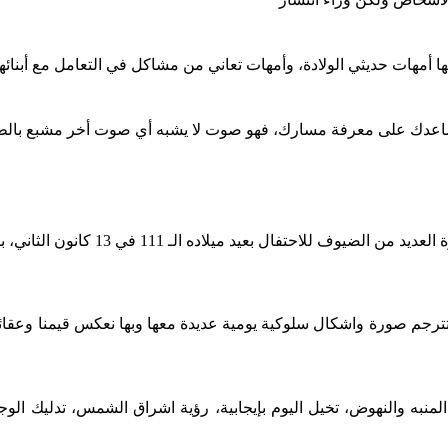
أمهات حديثي الولادة، وأمهات تعاني من مشاكل في التعامل مع أبنائها، 
دك على معرفة مسارك، فهو صوت لا يشبه أي صوت أخر مشبع بالطاقة ال
1 في 13 كانون الثاني، بسبب قيود وباء كوفيد-19، لكن ذلك لم يزعجه كثيرا.
ترجم صورة واشكال سلوكية يومية عديدة معها وبها نعكس قيمنا وعقائدن
المنبه والنهوض، تخيل اليوم بإيجابية، رؤية اشراق الشمس، تدليك 