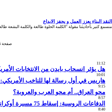
النقد البناء يعزز العمل و يحفز الابداع
منسمع كتير بأحاديثنا مقولة "الكلمة الحلوة طالعة والكلمة البشعة طالع
صفحة 5 من 33
11:12
هل يؤثر انسحاب بايدن من الانتخابات الأمري
10:01
هاريس في أول رسالة لها للناخب الأمريكي: ا
9:15
محو العراق.. أم محو العرب والعروبة؟
8:57
الدفاعات الروسية: إسقاط 75 مسيرة أوكرانية جنوبي غربي البلاد
8:40