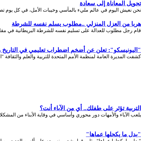
تحويل المعاناة إلى سعادة
نحن نعيش اليوم في عالم مليء بالمآسي وخيبات الأمل، في كل يوم تصادف
هربا من العزل المنزلي ..مطلوب يسلم نفسه للشرطة
قام رجل مطلوب للعدالة على تسليم نفسه للشرطة البريطانية في مق
"اليونيسكو": تعلن عن أضخم اضطراب تعليمي في التاريخ 
كشفت المديرة العامة لمنظمة الأمم المتحدة للتربية والعلم والثقافة
التربية تؤثر على طفلك.. أي من الآباء أنت؟
يلعب الآباء والأمهات دور محوري وأساسي في وقاية الأبناء من المشكلا
"بدل ما يكحلها عماها"
"بدل ما يكحلها عماها" مثل وقول شعبي نسمعه على ألسن العديد من ا