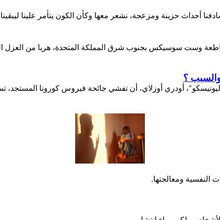
نا أحداث حزينة ومزعجة، نشعر معها وكأن الكون يتأمر علينا ليبقينا ف
اطعة وست سوسيكس بجنوب شرق المملكة المتحدة، هربا من العزل الم
والسبب ؟
 "اليونيسكو"، أودري أوزلاي، أن تفشي جائحة فيروس كورونا المستجد، 
ت النفسية ومعالجتها.
لأشخاص ولكن وراء انتشار