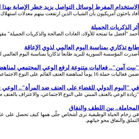
الاستخدام المفرط لوسائل التواصل يزيد خطر الإصابة بهذا
أفاد باحثون أمريكيون بأن الشباب الذين ارتفعت بينهم معدلات استهلاك وس
أثر الذكريات الجميلة
أحمد "أفضل ما تمنحه للأولاد، العادات الصالحة والذكريات الجميلة"
طابع تذكاري بمناسبة اليوم العالمي لذوي الإعاقة
أصدرت المؤسسة السورية للبريد طابعاً تذكارياً بمناسبة اليوم العالمي ل
"بيت آمن".. فعاليات متنوعة لرفع الوعي المجتمعي لمناهض
ضمن فعاليات حملة 16 يوماً لمناهضة العنف القائم على النوع الاجتماعي تستمر فعاليات حملة بيت آمن التي أطلقتها الأمانة السورية للتنمية.
في "اليوم الدولي للقضاء على العنف ضد المرأة".. الوعي 
"زيادة الوعي بالعنف المبني على النوع الاجتماعي، والاعتراف بالعنف ضد 
المجاملة.. بين اللطف والنفاق
في زخام الحياة الوظيفية نرى أشخاص جلّى همها كيف تحصل على علا
التملق والنفاق محو حياتهم.