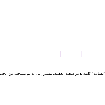
حدث السياسي
أحوال البلد
العالم العربي
نافذة عالمية
اقتصاد 
ائب وطرائف
 "السامة" كانت تدمر صحته العقلية، مشيرا إلى أنه لم ينسحب من الخدمة