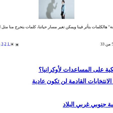
ة" هالكلمات بتأثر فينا ويمكن تغير مسار حياتنا، كلمات بتخرج منا متل
4
3
2
1
كية على المساعدات لأوكرانيا؟
لانتخابات القادمة لن تكون عادية