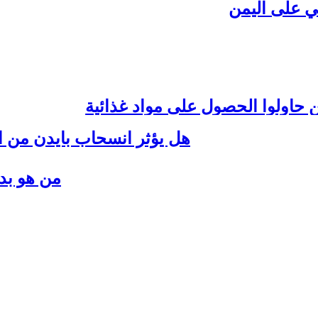
ي على اليمن
ن حاولوا الحصول على مواد غذائية
هل يؤثر انسحاب بايدن من ال
للحرب
من هو بدي
ق الرئاسة؟
إخلاء “المعمداني” بغزة