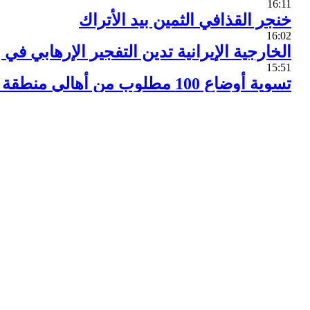
16:11
خنجر القذافي الثمين بيد الأتراك
16:02
الخارجية الإيرانية تدين التفجير الإرهابي في
15:51
تسوية أوضاع 100 مطلوب من أهالي منطقة وادي بردى بريف دمشق
14:28
اليمن.. صد محاولة تقدم لقوى العدوان باتجاه
14:17
العراق.. القوات العراقية تتقدم باتجاه مدينة 
14:15
الجيش يتصدى لهجوم داعشي بمدينة دير الز
13:57
افتتاح معرض "رؤية .. تدمر بعد التحرير"
13:45
الناتو هو المسؤول عن الحروب في سورية وا
13:42
مصادرة أسلحة إسرائيلية الصنع للإرهابيين ب
13:36
تموين اللاذقية تضبط 400 كغ من اللحوم الفاسدة