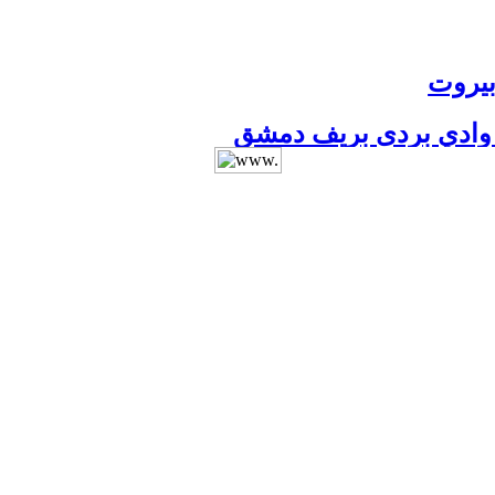
 بيروت
 مديرية المتون
الفلوجة
ور
لعراق
ريف السويداء