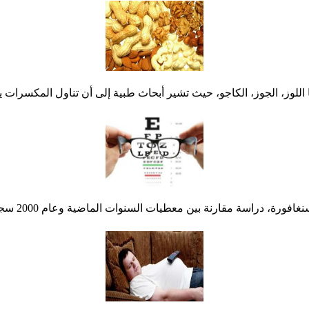
ز، الجوز، الكاجو، حيث تشير أبحاث طبية إلى أن تناول المكسرات ي
السنوات الماضية وعام 2000 سجل فيها 1.4 مليار إصابة بقصر النظر (أو حسر البصر).....