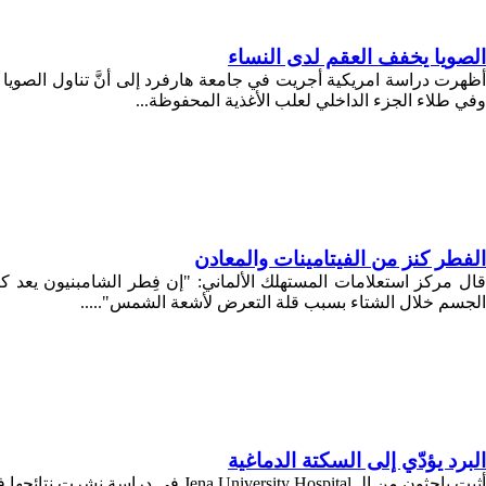
الصويا يخفف العقم لدى النساء
وفي طلاء الجزء الداخلي لعلب الأغذية المحفوظة...
الفطر كنز من الفيتامينات والمعادن
قال مركز استعلامات المستهلك الألماني: "إن فِطر الشامبنيون يعد ك
الجسم خلال الشتاء بسبب قلة التعرض لأشعة الشمس".....
البرد يؤدّي إلى السكتة الدماغية
أثبت باحثون من الـ Jena University Hospital في دراسة نشرت نتائجها في المجلة الأوروبية لعلم الأوبئة أنّ البرد أو أي انخفاض بسيط في درجات الحرارة قد يؤدي إلى الإصابة بأمراض القلب.......