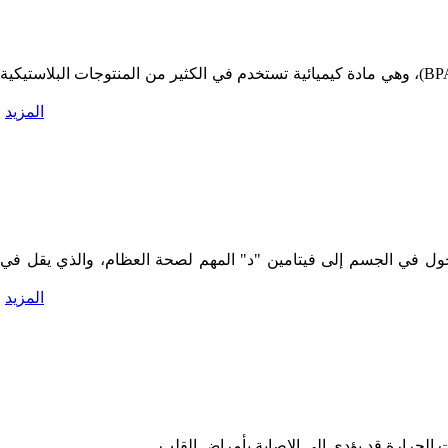
أظهرت دراسة امريكية أجريت في جامعة هارفرد إلى أنَّ تناول الصويا يخفف العقم لدى النساء، ويساعد في الوقاية من تأثير ثنائي الفينول (BPA)، وهي مادة كيميائية تستخدم في الكثير من المنتوجات البلاستيكية
المزيد
 يتحول في الجسم إلى فيتامين "د" المهم لصحة العظام، والذي يقل في
المزيد