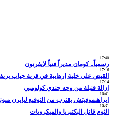
17:40
رسمياً.. كومان مديراً فنياً لإيفرتون
17:16
القبض على خلية إرهابية في قرية جباب بري
17:14
إزالة قنبلة من وجه جندي كولومبي
16:41
إبراهيموفيتش يقترب من التوقيع لبايرن ميون
16:31
الثوم قاتل البكتيريا والميكروبات