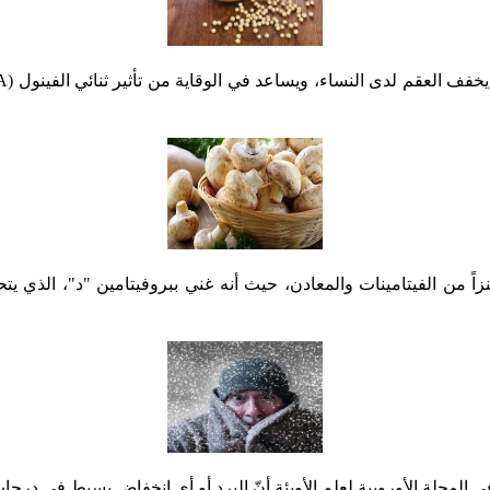
نزاً من الفيتامينات والمعادن، حيث أنه غني ببروفيتامين "د"، الذي