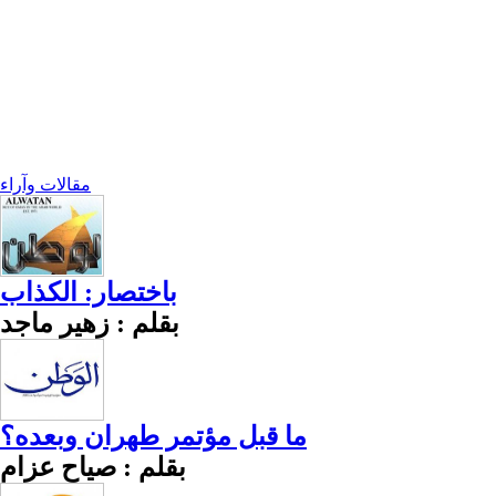
مقالات وآراء
باختصار: الكذاب
بقلم : زهير ماجد
ما قبل مؤتمر طهران وبعده؟
بقلم : صياح عزام