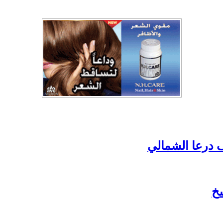
ف درعا الشمالي
يخ