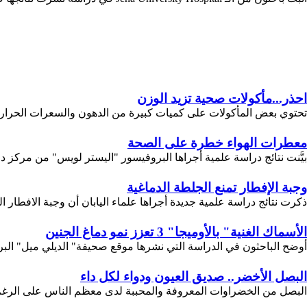
احذر...مأكولات صحية تزيد الوزن
تحتوي بعض المأكولات على كميات كبيرة من الدهون والسعرات الحرارية
معطرات الهواء خطرة على الصحة
بيَّنت نتائج دراسة علمية أجراها البروفيسور "اليستر لويس" من مركز د
وجبة الإفطار تمنع الجلطة الدماغية
ذكرت نتائج دراسة علمية جديدة أجراها علماء اليابان أن وجبة الافطار ا
الأسماك الغنية" بالأوميجا" 3 تعزز نمو دماغ الجنين
أوضح الباحثون في الدراسة التي نشرها موقع صحيفة" الديلي ميل" البري
البصل الأخضر.. صديق العيون ودواء لكل داء
البصل من الخضراوات المعروفة والمحببة لدى معظم الناس على الرغم من