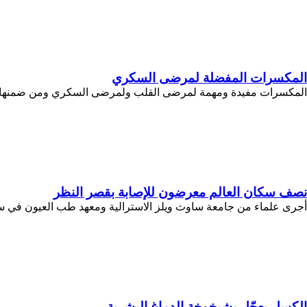
المكسرات المفضلة لمرضى السكري
المكسرات مفيدة ومهمة لمرضى القلب ولمرضى السكري ومن ضمنها اللو
نصف سكان العالم معرضون للإصابة بقصر النظر
أجرى علماء من جامعة ساوث ويلز الاسترالية ومعهد طب العيون في سنغافورة، دراسة مقارنة بين معطيات 
الكسل يعجّل بشيخوخة الدماغ البشرية