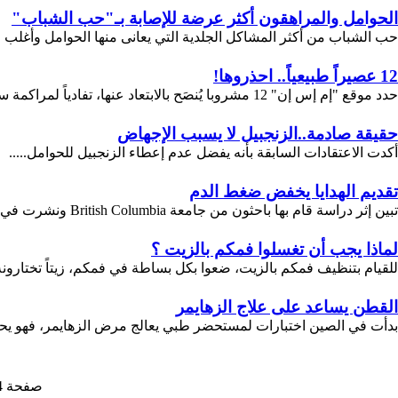
الحوامل والمراهقون أكثر عرضة للإصابة بـ"حب الشباب"
حب الشباب من أكثر المشاكل الجلدية التي يعانى منها الحوامل وأغلب ال
12 عصيراً طبيعياً.. احذروها!
حدد موقع "إم إس إن" 12 مشروبا يُنصَح بالابتعاد عنها، تفادياً لمراكمة سعرات حرارية يحتاج المرء في حرقها إلى نشاط بدني مرهق.أول المشروبات هو ...
حقيقة صادمة..الزنجبيل لا يسبب الإجهاض
أكدت الاعتقادات السابقة بأنه يفضل عدم إعطاء الزنجبيل ‏للحوامل.....
تقديم الهدايا يخفض ضغط الدم
تبين إثر دراسة قام بها باحثون من جامعة British Columbia ونشرت في المجلة العلمية Health Psychology، أنّ تقديم الهدايا إلى الآخرين ...
لماذا يجب أن تغسلوا فمكم بالزيت ؟
للقيام بتنظيف فمكم بالزيت، ضعوا بكل بساطة في فمكم، زيتاً تختارون
القطن يساعد على علاج الزهايمر
بدأت في الصين اختبارات لمستحضر طبي يعالج مرض الزهايمر، فهو يحت
صفحة 4 من 37