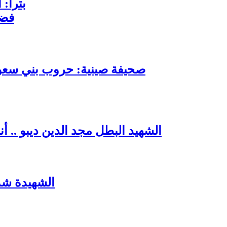
بترا: 
فضي
صحيفة صينية: حروب بني سعود 
الشهيد البطل مجد الدين ديبو .. 
الشهيدة شذ