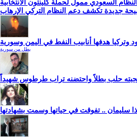
النظام السعودي ممول لحملة كلينتون الانتخابية
حة جديدة تكشف دعم النظام التركي الإرهاب
وتركيا هدفها أنابيب النفط في اليمن وسورية
بطل من سورية
أنجبته حلب بطلاً واحتضنه تراب طرطوس شهيداً
ا سليمان .. تفوقت في حياتها وسمت بشهادتها