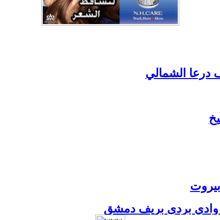
ف درعا الشمالي
يخ
 بيروت