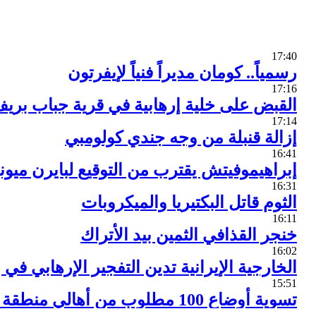
17:40
رسمياً.. كومان مديراً فنياً لإيفرتون
17:16
القبض على خلية إرهابية في قرية جباب بري
17:14
إزالة قنبلة من وجه جندي كولومبي
16:41
إبراهيموفيتش يقترب من التوقيع لبايرن ميون
16:31
الثوم قاتل البكتيريا والميكروبات
16:11
خنجر القذافي الثمين بيد الأتراك
16:02
الخارجية الإيرانية تدين التفجير الإرهابي في
15:51
تسوية أوضاع 100 مطلوب من أهالي منطقة وادي بردى بريف دمشق
14:28