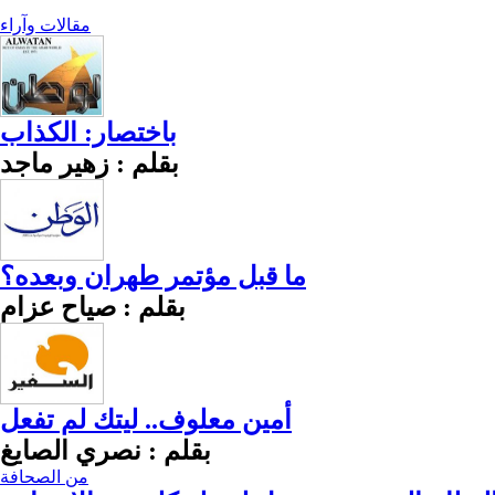
مقالات وآراء
باختصار: الكذاب
بقلم : زهير ماجد
ما قبل مؤتمر طهران وبعده؟
بقلم : صياح عزام
أمين معلوف.. ليتك لم تفعل
بقلم : نصري الصايغ
من الصحافة