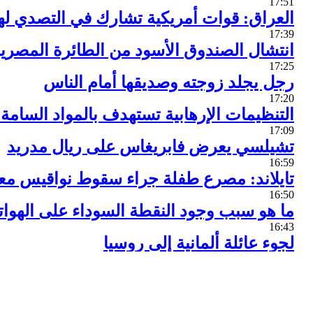
17:51
العراق: قوات أمريكية تشارك في التصدي 
17:39
انتشال الصندوق الأسود من الطائرة المصرية
17:25
رجل يجلد زوجته وصديقها أمام الناس
17:20
التنظيمات الإرهابية تستهدف بالمواد السام
17:09
تشيلسي يعرض فابريغاس على ريال مدريد
16:59
تايلاند: مصرع طفلة جراء سقوط نواقيس مع
16:50
ما هو سبب وجود النقطة السوداء على الهوا
16:43
لجوء عائلة ألمانية إلى روسيا
16:41
اختراع لآلام الجلوس لساعات طويلة
16:33
ساركوزي: روسيا هي الأقوى