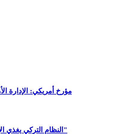
اختصاصيين في المحاكم السورية
لة واحدة
مؤرخ أمريكي: الإدارة الأ
النظام التركي يغذي الإرهاب في سورية تحت عباءة "الإغاثة الإنسانية"