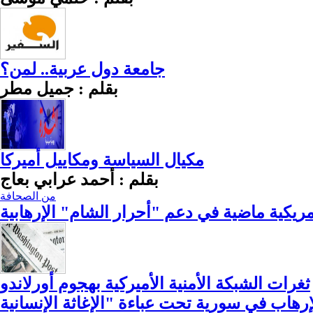
جامعة دول عربية.. لمن؟
بقلم : جميل مطر
مكيال السياسة ومكاييل أميركا
بقلم : أحمد عرابي بعاج
من الصحافة
مريكية ماضية في دعم "أحرار الشام" الإرهابية
ثغرات الشبكة الأمنية الأميركية بهجوم أورلاندو