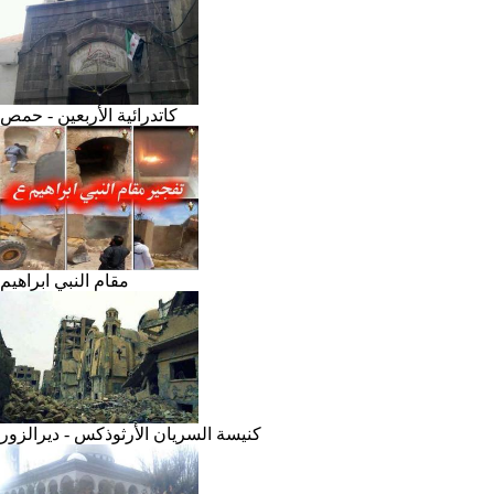
كاتدرائية الأربعين - حمص
مقام النبي ابراهيم
كنيسة السريان الأرثوذكس - ديرالزور