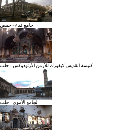
جامع قباء - حمص
كنيسة القديس كيفورك للأرمن الأرثوذوكس - حلب
الجامع الأموي - حلب