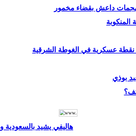
لهجمات داعش بقضاء مخمور
 المنكوبة
ة نقطة عسكرية في الغوطة الشرقية
بد بوذي
تف؟
هاليفي يشيد بالسعودية وي