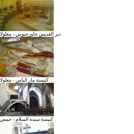
دير القديس جاورجيوس - معلولا
كنيسة مار الياس - معلولا
كنيسة سيدة السلام - حمص