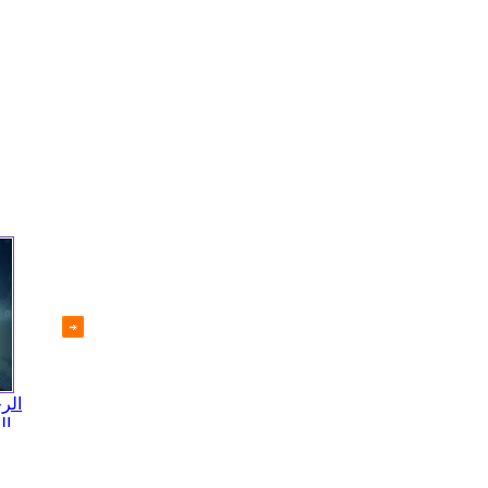
مقابلة حصرية مع وزير التنمية
الرحلة الى أرض سورية(الارهاب
الر
الإدارية | مركز الإعلام
القادم من وراء البحار)
ال
الإلكتروني