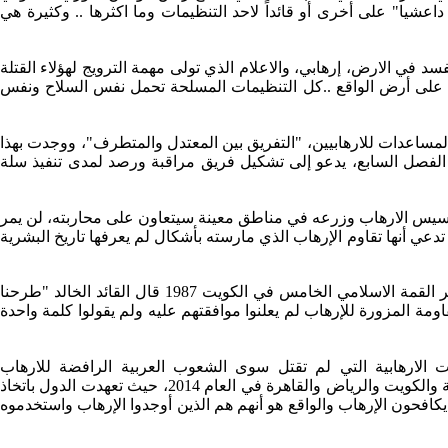
شيا" على أخرى أو قائداً لاحد التنظيمات وما اكثرها .. وكثيرة هي
 في الارض، إرهابي، والاعلام الذي تولى مهمة الترويج لهؤلاء القتلة
ي على أرض الواقع ..كل التنظيمات المسلحة تحمل نفس السلاح ونفس
لمساعدات للارهابيين، "التفريق بين المعتدل والمتطرف"، ووجدت بهذا
نظيمات ضمن قائمة الارهاب الدولية، فالقرار 1270 اعتمده مجلس الامن، تحت الفصل السابع، يدعو إلى تشكيل فريق مراقبة ورصد لمدى تنفيذ سلة
أسيس الارهاب وزرعه في مناطق معينة سيتعاون على محاربته، لن يمر
تدعي أنها تقاوم الإرهاب الذي مارسته بأشكال لم يعرفها تاريخ البشرية
سورية كانت السباقة الى مكافحة الارهاب، ففي عام 1986 اقترح القائد الخالد حافظ الأسد، عقد مؤتمر دولي لتعريف الإرهاب، وفي مؤتمر القمة الاسلامي الخامس في الكويت 1987 قال القائد الخالد "طرحنا
مة المزورة للإرهاب لم يعلنوا موافقتهم عليه ولم يقولوا كلمة واحدة
ت الارهابية التي لم تقتل سوى الشعوب العربية الرافضة للارهاب
الاسرائيلي،فـ"إسرائيل" هي التي أدخلت الإرهاب إلى الشرق الأوسط بل ونشرته في العالم.. والدعوات توجت بمؤتمرات في باريس والمنامة والكويت والرياض والقاهرة في العام 2014، حيث تعهدت الدول باتخاذ
 يكافحون الإرهاب والواقع هو أنهم هم الذين أوجدوا الإرهاب واستخدموه