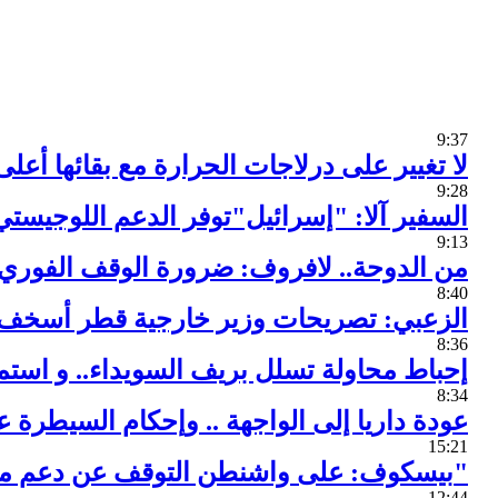
9:37
لا تغيير على درلاجات الحرارة مع بقائها أعلى
9:28
السفير آلا: "إسرائيل"توفر الدعم اللوجيستي 
9:13
من الدوحة.. لافروف: ضرورة الوقف الفوري
8:40
الزعبي: تصريحات وزير خارجية قطر أسخف م
8:36
إحباط محاولة تسلل بريف السويداء.. و است
8:34
عودة داريا إلى الواجهة .. وإحكام السيطرة
15:21
بيسكوف: على واشنطن التوقف عن دعم مايسمى"معارضة معتدلة"
12:44