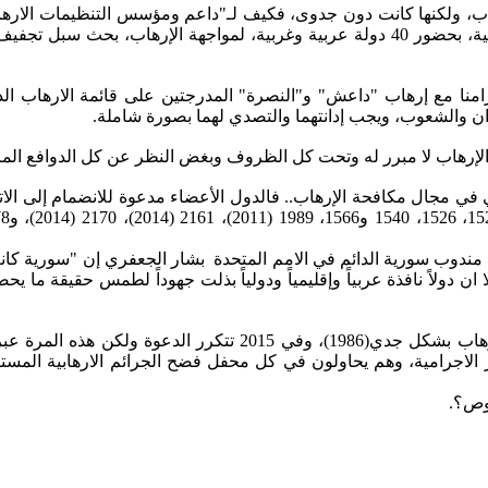
 ولكنها كانت دون جدوى، فكيف لـ"داعم ومؤسس التنظيمات الارهابية"
أنه في وقت سابق من 2014 عقد مؤتمر دولي في بغداد، وهي المعنية، بحضور 40 دولة عربية
دان والشعوب، ويجب إدانتهما والتصدي لهما بصورة شاملة.
ن الإرهاب لا مبرر له وتحت كل الظروف وبغض النظر عن كل الدوافع الم
قاً على تلك القرارات عشية تبني مجلس الامن القرار 2170 قال مندوب سورية الدائم في الامم المتحد
ن دولاً نافذة عربياً وإقليمياً ودولياً بذلت جهوداً لطمس حقيقة ما 
من سورية خرجت أول دعوة للمجتمع الدولي لتعريف ومكافحة الاره
اجرامية، وهم يحاولون في كل محفل فضح الجرائم الارهابية المستندة