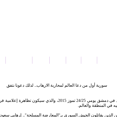
بار سورية
عربي
دولي
محلي
اقتصاد
ثقافة و فنون
ر
سورية أول من دعا العالم لمحاربة الارهاب.. لذلك دعونا نتفق
تزامناً مع الاعلان عن التحضير لمؤتمر دولي لمكافحة الارهاب سيعقد
 في المنطقة والعالم.
ابين الذين يقاتلون الجيش السوري بـ"المعارضة المسلحة".. إرهابي