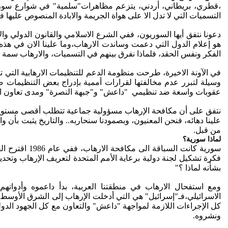
،قطري، بريطاني، أردني، يتزعم مظاهرات"سلمية" في شوارع سورية ثم 
التسميات التي لا تدل الا على هواة الجريمة والابادة المنصوص عليها 
دعونا نتفق أيها السوريون، ففي الشرع الاسلامي والقانون الدولي وا
هو إعلام الدول التي دعمت وساندت الارهاب،وما علينا الان في ه
الفكر ونفس الحقد، فلماذا نفرق بينهم في التسميات، والارهاب سمة 
في الآونة الاخيرة، طرحت منظومة الدعم للتنظيمات الارهابية التي 
عقوبات واسعة ضد تنظيمي "داعش" و"جبهة النصرة" ومدى تعاون الدو
نتفق على أن مكافحة الإرهاب مسؤولية جماعية تتطلب أقصى مستويات
علينا دهائه، فنحن المعنيون، وبصمودنا سنحاربه.. والتاريخ يثبت بأن 
من قبل.
لماذا سورية؟
فكرة تشكيل لجنة دولية برعاية الأمم المتحدة لتعريف الإرهاب وتحد
بشأنه لماذا ؟"
ومع استفحال الارهاب في منطقتنا العربية، بدأ داعموه وأدواته
كل الإجراءات اللازمة لمواجهة "داعش" والتعاون مع كل الجهود الدولي
ونشروه.