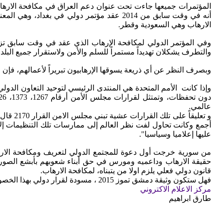
المؤتمرات جميعها جاءت تحت عنوان دعم العراق في مكافحة الارهاب،
الارهاب وهي السعودية وقطر.
والتطرف يشكلان تهديداً مستمراً للسلم والأمن ولاستقرار جميع البل
وبصرف النظر عن أي ذريعة يسوقها الإرهابيون تبريراً لأعمالهم، فإ
عالمي.
و تعلي
أجمع وكانت تحاول لفت نظر العالم إلى ممارسات تلك التنظيمات إلا ا
عليها إعلاميا وسياسيا".
حقيقة الارهاب وداعميه ومورس في حق أبناء شعوبهم بأبشع الصور ال
قانون دولي فعلي يلزم اولا من يتبناه، لمكافحة الارهاب.
فهل ستكون وثيقة دمشق تموز 2015 ، مسودة لقرار دولي بهذا الخصوص؟.
مركز الاعلام الاكتروني
طارق ابراهيم