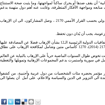
 أن يقف ضدها أو يحرك ساكناً لمواجهتها، وما يثبت صحة الاستنتاج
 وغربية، لمواجهة الإرهاب، بحث سبل تجفيف منابعه ومواجهة الأفكار المتطرفة، وغابت عنه أهم دول متهمة بدعم
وفي المؤتمر الدولي لمكافحة الإرهاب الذي عقد في وقت سابق تزامنا مع إرهاب "داعش" و"النصرة" المدرجتين على قائمة الارهاب الدولي بحسب القرار الأممي 2170 ، وصل المشاركون، الى ان الإرهاب
زعومة، يجب أن يُدان دون تحفظ.
وإذا كانت الأمم المتحدة هي المنتدى الرئيسي لتوحيد التعاون الدولي في مجال مكافحة الإرهاب.. فالدول الأعضاء مدعوة للانضمام إلى الاتفاقيات الدولية الرئيسية الـ12 بشأن الإرهاب فضلا عن المصادقة عليها
دون تحفظات، وتمتثل لقرارات مجلس الأمن أرقام 1267، 1373، 1526، 1526، 1540 و1566، 1989 (2011)، 2161 (2014)، 2170 (2014)، و2178 (2014)، 1270 كأساس متين وشامل لمكافحة الإرهاب على نطاق
ة بشار الجعفري إن "سورية كانت تخوض طوال السنوات الماضية حرباً على الإرهاب بالنيابة عن العالم
يحصل في سورية واستمرت بدعم المجموعات الإرهابية وتمويلها والتغطية
اب بشكل جدي(1986)، وفي 2015 تتكرر الدعوة ولكن هذه المرة عبر مؤتمر يحضره مئات الشخصيات من دول عربية وأجنبية، من كشفوا
 الى التزوير في الدين والسياسة والاعلام، على أمل أن يصلوا الى