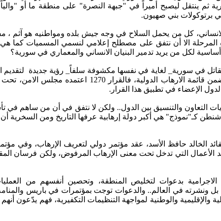
ينتقل ليصبح أميراً في "جبهة النصرة" على منطقة ما أو "والياً داع
في برتوكولات بني صهيون.
لانساني، كل من يحمل السلاح في وجه جيش بلده ومواطنيه هو آثم ، مفسد
ذه المرحلة الا أن نتفق على مصطلح إعلامي لنسمي المسميات كما ه
أساسية لكل من يريد تدمير البنيان الانساني والمعماري في سورية؟
تقاتل في سورية_ لغاية في نفسها مكشوفة سلفاً_ رؤية جديدة لتقديم ا
وسيلة لتبرر عدم مخالفتها لقرارات أممية بإدراج بعض الت
ل الإعضاء في تطبيق هذا القرار.
 التعاون والتنسيق بين الدول.. ولكن لا نتفق في أن من ساهم في ت
واشنطن كـ"نموذج" هي أكبر دولة إرهابية عرفها التاريخ ومن السخرية أن 
يد الأعمال التي تدخل تحت معنى الإرهاب المرفوض، ولكن فرسان المقاو
م الاجرامية بدعوات لتخليص المنطقة، وتحصين أنفسهم من العمليا
ة والإقليمية والوطنية لمواجهة التنظيمات التكفيرية، فهم يدّعون أنهم