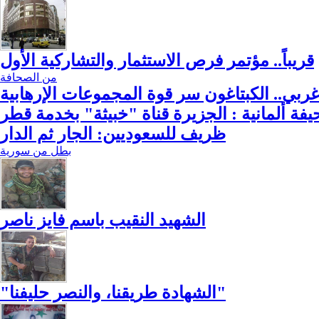
قريباً.. مؤتمر فرص الاستثمار والتشاركية الأول
من الصحافة
ربي.. الكبتاغون سر قوة المجموعات الإرهابية
فة ألمانية : الجزيرة قناة "خبيثة" بخدمة قطر
ظريف للسعوديين: الجار ثم الدار
بطل من سورية
الشهيد النقيب باسم فايز ناصر
"الشهادة طريقنا، والنصر حليفنا"