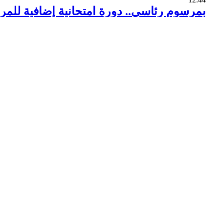
بمرسوم رئاسي.. دورة امتحانية إضافية للمر
12:20
تقدم جديد للجيش و المقاومة في الزبداني
11:04
صحيفة ألمانية : الجزيرة قناة "خبيثة" بخدم
10:58
ظريف للسعوديين: الجار ثم الدار
10:35
الجو حار وفرصة لهطل زخات رعدية فوق من
9:16
المقداد: ندعم مبادرة بوتين ومستعدون لتح
8:40
استمرار العمليات العسكرية في تدمر و حلب
8:39
تقدم في الزبداني.. حي الحكمة بدون إرهابيي