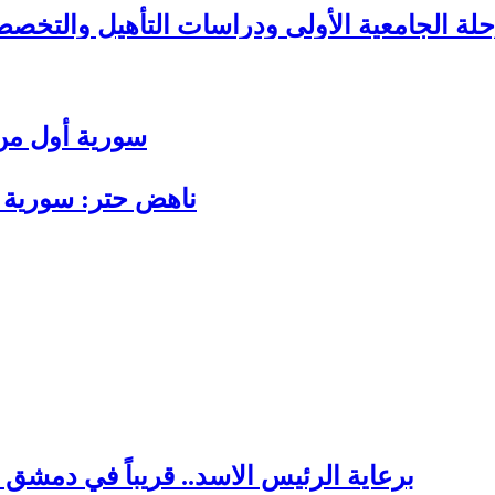
حلة الجامعية الأولى ودراسات التأهيل والتخصص
 بريف دمشق
ة قطر
سورية أول من د
ناهض حتر: سورية 
اطق متفرقة
الف دولي ضد الإرهاب
ن
برعاية الرئيس الاسد.. قريباً في دمشق