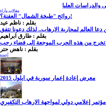
 والدراسات العليا
مقالات وآراء
روائح "طبخة الشمال" العفنة؟!
بقلم : ناظم عيد
عا العالم لمحاربة الارهاب.. لذلك دعونا نتفق
بقلم : طارق ابراهيم
تخرج من هذه الحرب الموجعة إلى فضاء رحب
بقلم : ناهض حتر
أجندة
معرض إعادة إعمار سورية في ايلول 2015
 مؤتمر إعلامي دولي لمواجهة الارهاب التكفيري