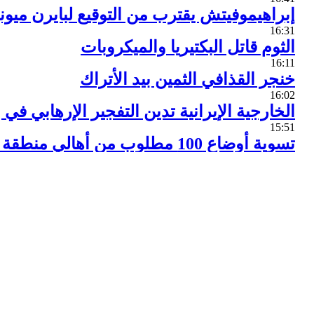
إبراهيموفيتش يقترب من التوقيع لبايرن ميون
16:31
الثوم قاتل البكتيريا والميكروبات
16:11
خنجر القذافي الثمين بيد الأتراك
16:02
الخارجية الإيرانية تدين التفجير الإرهابي في
15:51
تسوية أوضاع 100 مطلوب من أهالي منطقة وادي بردى بريف دمشق
14:28
اليمن.. صد محاولة تقدم لقوى العدوان باتجاه
14:17
العراق.. القوات العراقية تتقدم باتجاه مدينة 
14:15
الجيش يتصدى لهجوم داعشي بمدينة دير الز
13:57
افتتاح معرض "رؤية .. تدمر بعد التحرير"
13:45
الناتو هو المسؤول عن الحروب في سورية وا