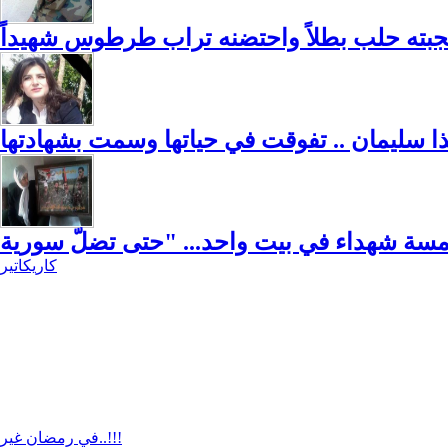
أنجبته حلب بطلاً واحتضنه تراب طرطوس شهيداً
ا سليمان .. تفوقت في حياتها وسمت بشهادتها
كاريكاتير
في رمضان غير..!!!