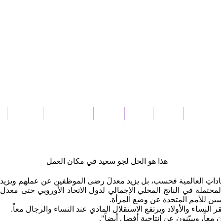
بار سورية
عربي
دولي
محلي
ثقافة و فنون
منوعات
هذا هو الحل لجو سعيد في مكان العمل
اداتِ العالمية فحسب، بل يزيد معدلَ رضى الموظفين عن عملهم ويزيد إنت
مسين للأمم المتحدة عن وضع المرأة.
 النساء والأولاد ويرتفع الاستقلال المادي عند النساء والرجال معاً.
ً، ويبيّنون عن إنتاجية أفضل أيضاً".