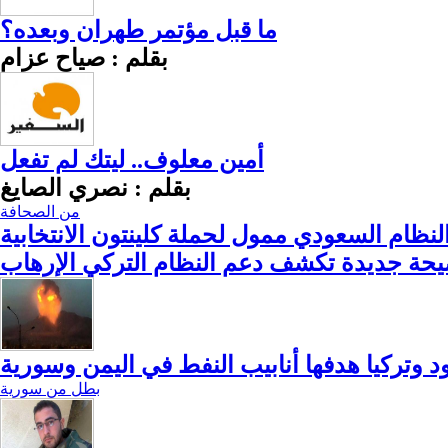
ما قبل مؤتمر طهران وبعده؟
بقلم : صياح عزام
أمين معلوف.. ليتك لم تفعل
بقلم : نصري الصايغ
من الصحافة
النظام السعودي ممول لحملة كلينتون الانتخابية
حة جديدة تكشف دعم النظام التركي الإرهاب
وتركيا هدفها أنابيب النفط في اليمن وسورية
بطل من سورية