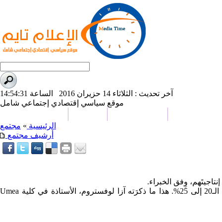
آخر تحديث : الثلاثاء 14 حزيران 2016 الساعة 14:54:31
موقع سياسي إقتصادي إجتماعي شامل
علوم و تكنولوجيا
تحقيقات وتقارير
كاريكاتير
من نحن
الرئيسية
»
مجتمع
أرشيف مجتمع
اجيتَهم، وِفق الخبراء.
فلو كانت سوق العمل متوازنة أكثر بين الجنسَين، لارتفعت الزيادة المحتملة في الناتج المحلي الإجمالي لدول الاتحاد الأوروبي حتى معدل الـ20 إلى 25%. هذا ما ذكرَته آزا لوفستروم، الأستاذة في كلية Umea