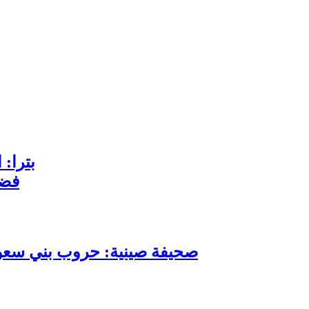
ريف السويداء
بترا: 
فضي
صحيفة صينية: حروب بني سعود 