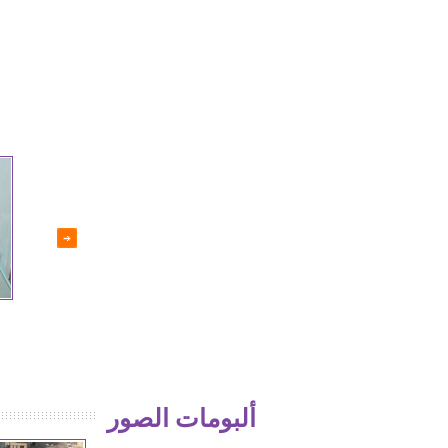
إما السحق أو لأ
فضيحة جيش الاسلام
ألبومات الصور