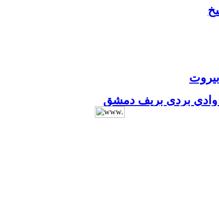
يخ
 بيروت
 مديرية المتون
الفلوجة
ور
لعراق