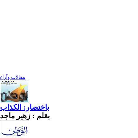
مقالات وآراء
باختصار: الكذاب
بقلم : زهير ماجد