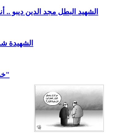
الشهيد البطل مجد الدين ديبو .. 
الشهيدة شذ
خمسة شهداء في بيت واحد... "حتى تضلّ سورية"