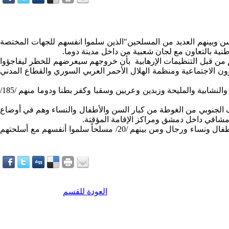
م الوافدين /31/ أسرة "تتكون من أطفال ونساء وكبار السن وبينهم العديد من المسلحين"الذين سلموا انفسهم للجهات المختصة
ية بالتعاون مع لجان شعبية من داخل مدينة دوما.
من قبل التنظيمات الإرهابية بأن خروجهم سيعرضهم للخطر ليفاجؤوا
ون الاجتماعية ومنظمة الهلال الأحمر العربي السوري والقطاع المدني
وكشف مرعشلي أن المركز استقبل خلال الشهرين الماضيين /300/ أسرة من قرى حوش نصري وحوش الضواهرة وحوش الفارة والريحان والنشابية والمليحة وزبدين وعربين وسقبا وكفر بطنا ودوما منهم /185/
ة إلى أنه تم إخراج /40/ شخصاً من أهالي بلدة زبدين في الطرف الجنوبي من الغوطة من كبار السن والأطفال والنساء وهم في أوضاع
ى مشافي داخل دمشق ومراكز الإقامة المؤقتة
.
وفي التاسع من الشهر الجاري أمن الجيش العربي السوري خروج /76/ عائلة من مدينة دوما في الغوطة الشرقية ضمت /322/ شخصاً بين أطفال ونساء ورجال ومن بينهم /20/ مسلحاً سلموا أنفسهم مع أسلحتهم
العودة للقسم