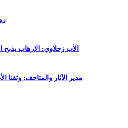
رم
الأب زحلاوي: الإرهاب يذبح ا
مدير الآثار والمتاحف: وثقنا ا