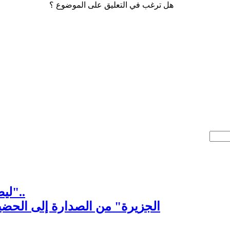
هل ترغب في التعليق على الموضوع ؟
"ليصمت العنصريون .. فأفضال السوريين لا تنسى"..
"الجزيرة" من الصدارة إلى الحضي