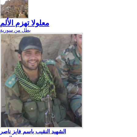
معلولا تهزم الألم
بطل من سورية
الشهيد النقيب باسم فايز ناصر