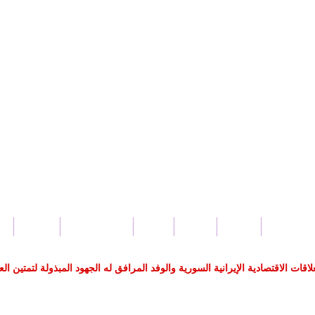
بار سورية
محلي
عربي
دولي
صحة و جمال
اقتصاد
س
 الاقتصادية الإيرانية السورية والوفد المرافق له الجهود المبذولة لتمتين العل
بل_