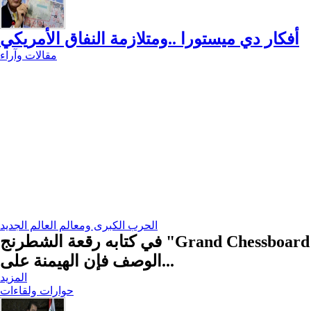
أفكار دي ميستورا ..ومتلازمة النفاق الأمريكي
مقالات وآراء
الحرب الكبرى ومعالم العالم الجديد
في كتابه رقعة الشطرنج "Grand Chessboard" وضع بريجنسكي خطة استراتيجية لتطويق روسيا والصين وضمان الهيمنة الأمريكية، وبهذا
الوصف فإن الهيمنة على...
المزيد
حوارات ولقاءات